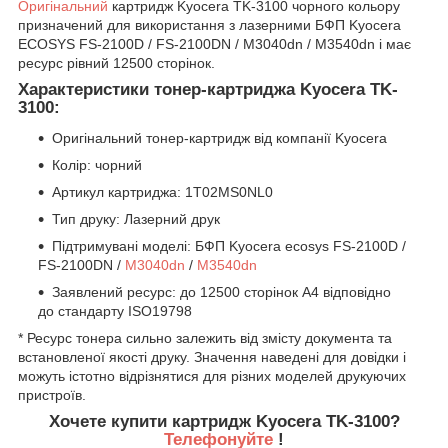
Оригінальний
картридж Kyocera TK-3100 чорного кольору
призначений для використання з лазерними БФП Kyocera
ECOSYS FS-2100D / FS-2100DN / M3040dn / M3540dn і має
ресурс рівний 12500 сторінок.
Характеристики тонер-картриджа Kyocera TK-
3100:
Оригінальний тонер-картридж від компанії Kyocera
Колір: чорний
Артикул картриджа: 1T02MS0NL0
Тип друку: Лазерний друк
Підтримувані моделі: БФП Kyocera ecosys FS-2100D /
FS-2100DN /
M3040dn
/
M3540dn
Заявлений ресурс: до 12500 сторінок А4 відповідно
до стандарту ISO19798
* Ресурс тонера сильно залежить від змісту документа та
встановленої якості друку. Значення наведені для довідки і
можуть істотно відрізнятися для різних моделей друкуючих
пристроїв.
Хочете купити картридж Kyocera TK-3100?
Телефонуйте
!