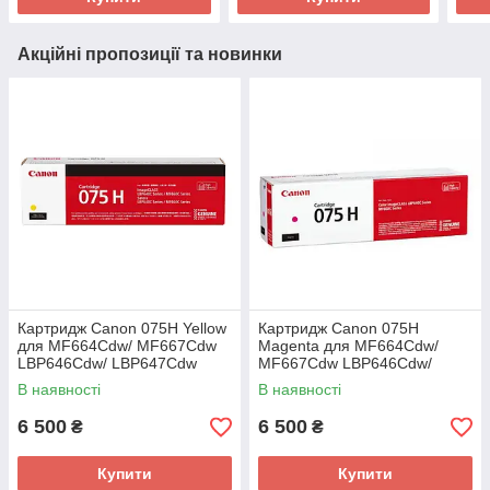
Акційні пропозиції та новинки
Картридж Canon 075H Yellow
Картридж Canon 075H
для MF664Cdw/ MF667Cdw
Magenta для MF664Cdw/
LBP646Cdw/ LBP647Cdw
MF667Cdw LBP646Cdw/
(6366C002AA)
LBP647Cdw (6367C002AA)
В наявності
В наявності
6 500
6 500
₴
₴
Купити
Купити