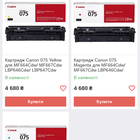
Картридж Canon 075 Yellow
Картридж Canon 075
для MF664Cdw/ MF667Cdw
Magenta для MF664Cdw/
LBP646Cdw/ LBP647Cdw
MF667Cdw LBP646Cdw/
(6362C002AA)
LBP647Cdw (6363C002AA)
В наявності
В наявності
4 680
4 680
₴
₴
Купити
Купити