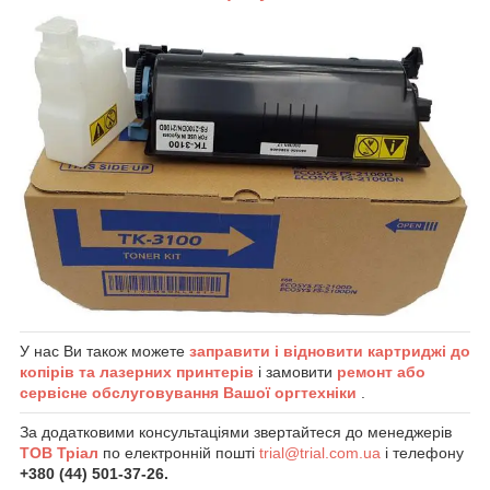
У нас Ви також можете
заправити і відновити картриджі до
копірів та лазерних принтерів
і замовити
ремонт або
сервісне обслуговування Вашої оргтехніки
.
За додатковими консультаціями звертайтеся до менеджерів
ТОВ Тріал
по електронній пошті
trial@trial.com.ua
і телефону
+380 (44) 501-37-26.