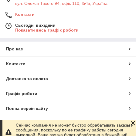
вул. Олекси Тихого 94, офіс 110, Київ, Україна
Контакти
Сьогодні вихідний
Показати весь графік роботи
Про нас
Контакти
Доставка та оплата
Графік роботи
Повна версія сайту
Сайт створено на маркетплейсі
Prom.ua
Сейчас компания не может быстро обрабатывать заказы и
сообщения, поскольку по ее графику работы сегодня
выходной. Ваша заявка будет обработана в ближайший