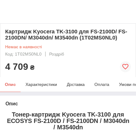
Картридж Kyocera TK-3100 для FS-2100D/ FS-
2100DN/ M3040dn/ M3540dn (1T02MS0NL0)
Немає в наявності
Код: 1T02MS0NL0
Роздріб
4 709
₴
Опис
Характеристики
Доставка
Оплата
Умови п
Опис
Тонер-картридж Kyocera TK-3100 для
ECOSYS FS-2100D / FS-2100DN / M3040dn
/ M3540dn