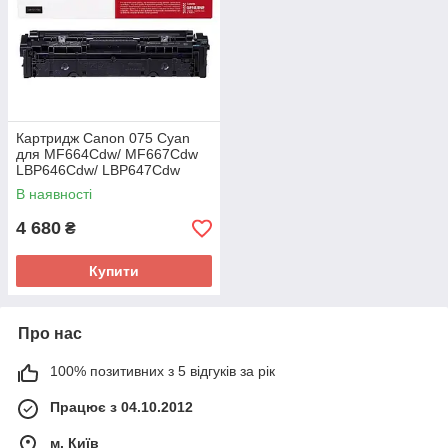
Картридж Canon 075 Cyan
для MF664Cdw/ MF667Cdw
LBP646Cdw/ LBP647Cdw
(6364C002AA)
В наявності
4 680
₴
Купити
Про нас
100% позитивних з 5 відгуків за рік
Працює з 04.10.2012
м. Київ