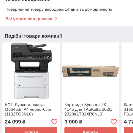
Повернення товару впродовж 14 днів за домовленістю
Всі умови повернення
Подібні товари компанії
БФП Kyocera ecosys
Картридж Kyocera TK-
Карт
M3645dn А4 чорно-біле
4145 для TASKalfa 2020/
3160
(1102TG3NL0)
2320/(1T02XR0NL0)
P314
M36
24 099
3 000
4 7
₴
₴
Купити
Купити