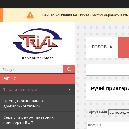
Сейчас компания не может быстро обрабатывать 
ГОЛОВНА
Компанія "Тріал"
Ручні принтери
Товари та послуги
Оренда копіювально-
друкарської техніки
Сервіс та ремонт лазерних
принтерів і БФП
B10