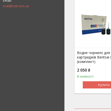
trial@trial.com.ua
Водне чорнило для
картриджів Bentsai
(комплект)
2 050 ₴
В наявності
Купити