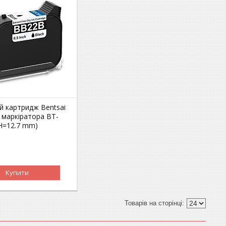
й картридж Bentsai
 маркіратора BT-
H=12.7 mm)
Купити