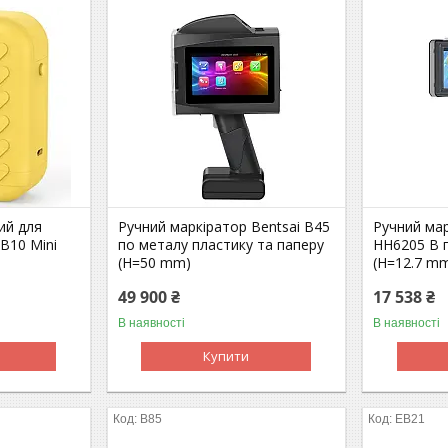
ий для
Ручний маркіратор Bentsai B45
Ручний мар
B10 Mini
по металу пластику та паперу
HH6205 B 
(H=50 mm)
(H=12.7 m
49 900 ₴
17 538 ₴
В наявності
В наявності
Купити
B85
EB21