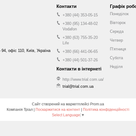
Графік роб
Понеділок
+380 (44) 353-05-15
Вівторок
+380 (95) 134-48-02
Vodafon
Середа
+380 (63) 755-35-20
Четвер
Life
Пʼятниця
94, офіс 110, Київ, Україна
+380 (66) 441-06-65
Субота
+380 (44) 501-37-26
Неділя
http://www.trial.com.ua/
trial@trial.com.ua
Сайт створений на маркетплейсі
Prom.ua
Компанія Тріал |
Поскаржитися на контент
|
Політика конфіденційності
Select Language
▼