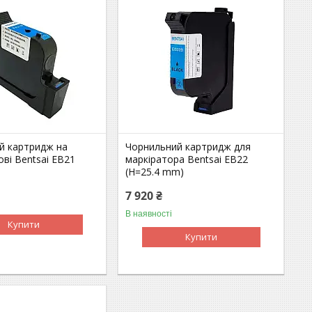
й картридж на
Чорнильний картридж для
ові Bentsai EB21
маркіратора Bentsai EB22
(H=25.4 mm)
7 920 ₴
В наявності
Купити
Купити