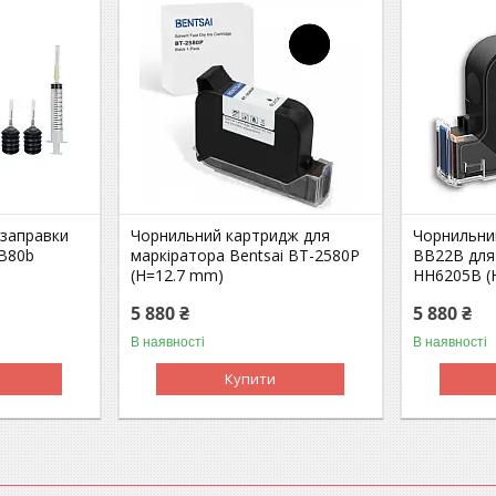
 заправки
Чорнильний картридж для
Чорнильни
 B80b
маркіратора Bentsai BT-2580P
BB22B для
(H=12.7 mm)
HH6205B (
5 880 ₴
5 880 ₴
В наявності
В наявності
Купити