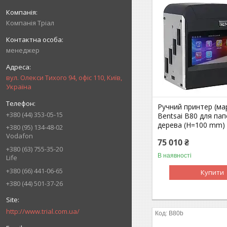
Компанія Тріал
менеджер
вул. Олекси Тихого 94, офіс 110, Київ,
Україна
Ручний принтер (ма
+380 (44) 353-05-15
Bentsai B80 для пап
дерева (H=100 mm)
+380 (95) 134-48-02
Vodafon
75 010 ₴
+380 (63) 755-35-20
В наявності
Life
+380 (66) 441-06-65
Купити
+380 (44) 501-37-26
http://www.trial.com.ua/
B80b