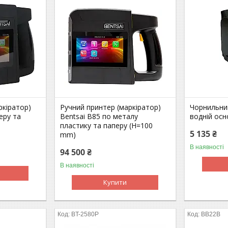
ркіратор)
Ручний принтер (маркіратор)
Чорнильни
еру та
Bentsai B85 по металу
водній осн
пластику та паперу (H=100
5 135 ₴
mm)
В наявності
94 500 ₴
В наявності
Купити
BT-2580P
BB22B