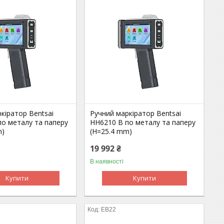
кіратор Bentsai
Ручний маркіратор Bentsai
по металу та паперу
HH6210 B по металу та паперу
m)
(H=25.4 mm)
19 992 ₴
В наявності
Купити
Купити
EB22