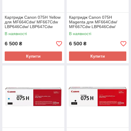
Картридж Canon 075H Yellow
Картридж Canon 075H
для MF664Cdw/ MF667Cdw
Magenta для MF664Cdw/
LBP646Cdw/ LBP647Cdw
MF667Cdw LBP646Cdw/
(6366C002AA)
LBP647Cdw (6367C002AA)
В наявності
В наявності
6 500
6 500
₴
₴
Купити
Купити