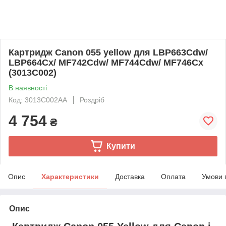
Картридж Canon 055 yellow для LBP663Cdw/
LBP664Cx/ MF742Cdw/ MF744Cdw/ MF746Cx
(3013C002)
В наявності
Код: 3013C002AA
Роздріб
4 754
₴
Купити
Опис
Характеристики
Доставка
Оплата
Умови 
Опис