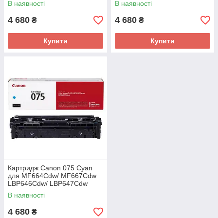
В наявності
В наявності
4 680
4 680
₴
₴
Купити
Купити
Картридж Canon 075 Cyan
для MF664Cdw/ MF667Cdw
LBP646Cdw/ LBP647Cdw
(6364C002AA)
В наявності
4 680
₴