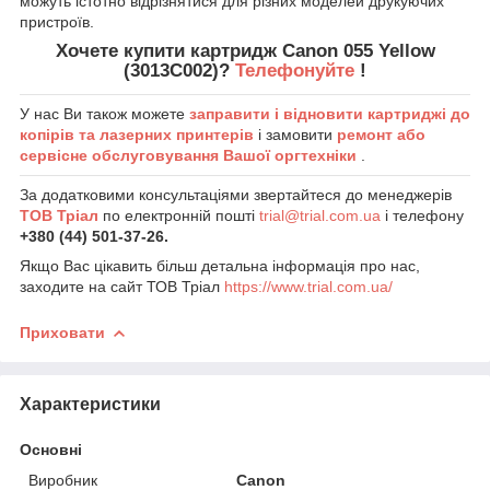
можуть істотно відрізнятися для різних моделей друкуючих
пристроїв.
Хочете купити картридж Canon 055 Yellow
(3013C002)?
Телефонуйте
!
У нас Ви також можете
заправити і відновити картриджі до
копірів та лазерних принтерів
і замовити
ремонт або
сервісне обслуговування Вашої оргтехніки
.
За додатковими консультаціями звертайтеся до менеджерів
ТОВ Тріал
по електронній пошті
trial@trial.com.ua
і телефону
+380 (44) 501-37-26.
Якщо Вас цікавить більш детальна інформація про нас,
заходите на сайт ТОВ Тріал
https://www.trial.com.ua/
Приховати
Характеристики
Основні
Виробник
Canon