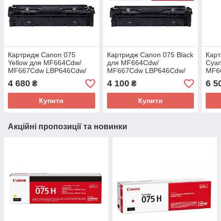
Картридж Canon 075
Картридж Canon 075 Black
Кар
Yellow для MF664Cdw/
для MF664Cdw/
Cya
MF667Cdw LBP646Cdw/
MF667Cdw LBP646Cdw/
MF6
LBP647Cdw (6362C002AA)
LBP647Cdw (6365C002AA)
LBP
4 680
4 100
6 5
₴
₴
Купити
Купити
Акційні пропозиції та новинки