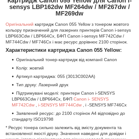
Картридж Canon 055 Yellow для Canon i-
sensys LBP162dw MF264dw / MF267dw /
MF269dw
Оригінальний
картридж Canon 055 Yellow з тонером жовтого
кольору призначений для лазерних принтерів Canon i-sensys
LBP663Cdw / LBP664Cx, БФП Canon i-sensys MF742Cdw /
MF744Cdw / MF746Cx і має ресурс дорівнює 2100 сторінок.
Характеристики картриджа Canon 055 Yellow:
Оригінальний тонер-картридж від компанії Canon
Колір: жовтий
Артикул картриджа: 055 (3013C002AA)
Тип друку: Лазерний друк
Підтримувані моделі: принтери Canon i-SENSYS
LBP663Cdw / LBP664Cx, БФП
Canon i- SENSYS
MF742Cdw
,
i-SENSYS MF744Cdw
, i -SENSYS MF746Cx
Заявлений ресурс: до 2100 сторінок А4 відповідно до
стандарту ISO19798
* Ресурс тонера сильно залежить від змісту документа та
встановленої якості друку. Значення наведені для довідки і