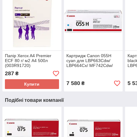
Папір Xerox A4 Premier
Картридж Canon 055H
Кар
ECF 80 г/ м2 A4 500л
cyan для LBP663Cdw/
blac
(003R91720)
LBP664Cx/ MF742Cdw/
LBP
MF744Cdw/ MF746Cx
MF7
287
₴
(3019C002)
(302
7 580
5 5
₴
Купити
Подібні товари компанії