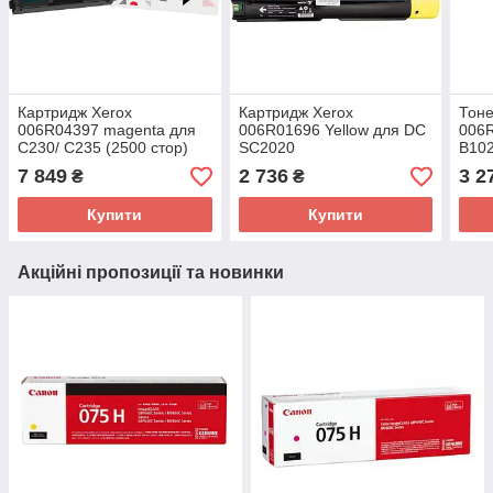
Картридж Xerox
Картридж Xerox
Тоне
006R04397 magenta для
006R01696 Yellow для DC
006R
C230/ C235 (2500 стор)
SC2020
B10
7 849
2 736
3 2
₴
₴
Купити
Купити
Акційні пропозиції та новинки