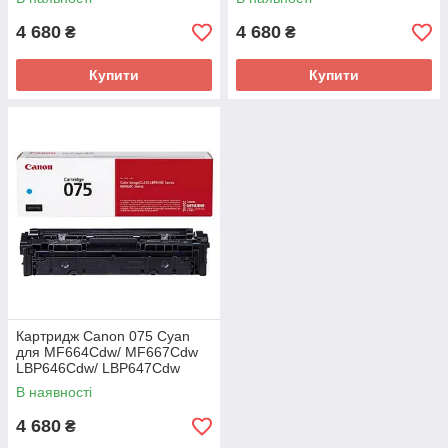
4 680
4 680
₴
₴
Купити
Купити
Картридж Canon 075 Cyan
для MF664Cdw/ MF667Cdw
LBP646Cdw/ LBP647Cdw
(6364C002AA)
В наявності
4 680
₴