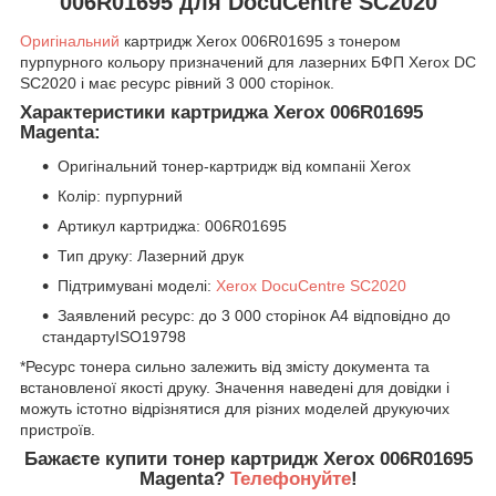
006R01695 для DocuCentre SC2020
Оригінальний
картридж Xerox 006R01695 з тонером
пурпурного кольору призначений для лазерних БФП Xerox DC
SC2020 і має ресурс рівний 3 000 сторінок.
Характеристики картриджа Xerox 006R01695
Magenta:
Оригінальний тонер-картридж від компаніі Xerox
Колір: пурпурний
Артикул картриджа: 006R01695
Тип друку: Лазерний друк
Підтримувані моделі:
Xerox DocuCentre SC2020
Заявлений ресурс: до 3 000 сторінок А4 відповідно до
стандартуISO19798
*Ресурс тонера сильно залежить від змісту документа та
встановленої якості друку. Значення наведені для довідки і
можуть істотно відрізнятися для різних моделей друкуючих
пристроїв.
Бажаєте купити тонер картридж Xerox 006R01695
Magenta?
Телефонуйте
!