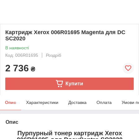
Картридж Xerox 006R01695 Magenta для DC
SC2020
В наявності
Код: 006R01695
Роздріб
2 736
₴
Купити
Опис
Характеристики
Доставка
Оплата
Умови п
Опис
Пурпурный тонер картридж Xerox