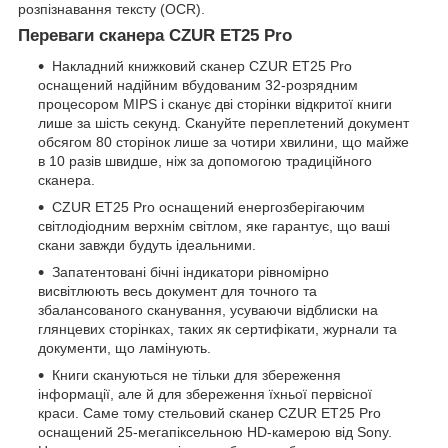
розпізнавання тексту (OCR).
Переваги сканера CZUR ET25 Pro
Накладний книжковий сканер CZUR ET25 Pro
оснащений надійним вбудованим 32-розрядним
процесором MIPS і сканує дві сторінки відкритої книги
лише за шість секунд. Скануйте переплетений документ
обсягом 80 сторінок лише за чотири хвилини, що майже
в 10 разів швидше, ніж за допомогою традиційного
сканера.
CZUR ET25 Pro оснащений енергозберігаючим
світлодіодним верхнім світлом, яке гарантує, що ваші
скани завжди будуть ідеальними.
Запатентовані бічні індикатори рівномірно
висвітлюють весь документ для точного та
збалансованого сканування, усуваючи відблиски на
глянцевих сторінках, таких як сертифікати, журнали та
документи, що ламінують.
Книги скануються не тільки для збереження
інформації, але й для збереження їхньої первісної
краси. Саме тому стельовий сканер CZUR ET25 Pro
оснащений 25-мегапіксельною HD-камерою від Sony.