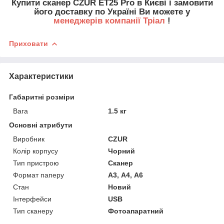
Купити сканер CZUR ET25 Pro в Києві і замовити
його доставку по Україні Ви можете у
менеджерів компанії Тріал
!
Приховати
Характеристики
Габаритні розміри
Вага
1.5 кг
Основні атрибути
Виробник
CZUR
Колір корпусу
Чорний
Тип пристрою
Сканер
Формат паперу
А3, А4, А6
Стан
Новий
Інтерфейси
USB
Тип сканеру
Фотоапаратний