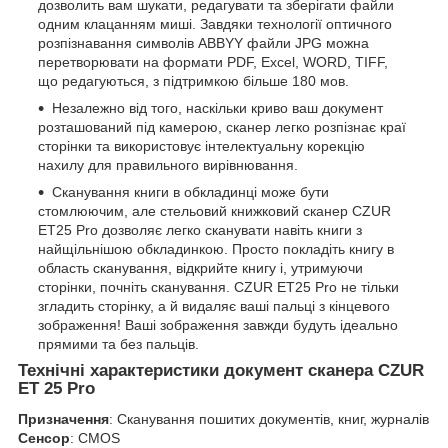
дозволить вам шукати, редагувати та зберігати файли
одним клацанням миші. Завдяки технології оптичного
розпізнавання символів ABBYY файли JPG можна
перетворювати на формати PDF, Excel, WORD, TIFF,
що редагуються, з підтримкою більше 180 мов.
Незалежно від того, наскільки криво ваш документ
розташований під камерою, сканер легко розпізнає краї
сторінки та використовує інтелектуальну корекцію
нахилу для правильного вирівнювання.
Сканування книги в обкладинці може бути
стомлюючим, але стельовий книжковий сканер CZUR
ET25 Pro дозволяє легко сканувати навіть книги з
найщільнішою обкладинкою. Просто покладіть книгу в
область сканування, відкрийте книгу і, утримуючи
сторінки, почніть сканування. CZUR ET25 Pro не тільки
згладить сторінку, а й видаляє ваші пальці з кінцевого
зображення! Ваші зображення завжди будуть ідеально
прямими та без пальців.
Технічні характеристики документ сканера CZUR
ET 25 Pro
Призначення
: Сканування пошитих документів, книг, журналів
Сенсор
: CMOS