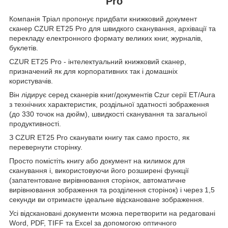
Pro
Компанія Тріал пропонує придбати книжковий документ
сканер CZUR ET25 Pro для швидкого сканування, архівації та
перекладу електронного формату великих книг, журналів,
буклетів.
CZUR ET25 Pro - інтелектуальний книжковий сканер,
призначений як для корпоративних так і домашніх
користувачів.
Він лідирує серед сканерів книг/документів Czur серії ET/Aura
з технічних характеристик, роздільної здатності зображення
(до 330 точок на дюйм), швидкості сканування та загальної
продуктивності.
З CZUR ET25 Pro сканувати книгу так само просто, як
перевернути сторінку.
Просто помістіть книгу або документ на килимок для
сканування і, використовуючи його розширені функції
(запатентоване вирівнювання сторінок, автоматичне
вирівнювання зображення та розділення сторінок) і через 1,5
секунди ви отримаєте ідеальне відскановане зображення.
Усі відскановані документи можна перетворити на редаговані
Word, PDF, TIFF та Excel за допомогою оптичного