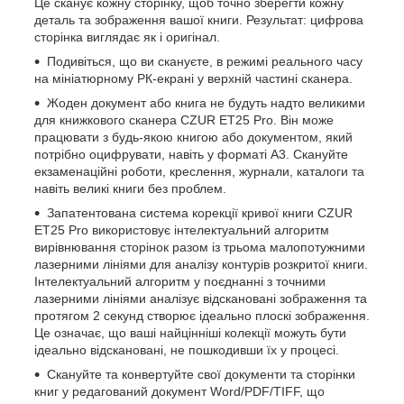
Це сканує кожну сторінку, щоб точно зберегти кожну
деталь та зображення вашої книги. Результат: цифрова
сторінка виглядає як і оригінал.
Подивіться, що ви скануєте, в режимі реального часу
на мініатюрному РК-екрані у верхній частині сканера.
Жоден документ або книга не будуть надто великими
для книжкового сканера CZUR ET25 Pro. Він може
працювати з будь-якою книгою або документом, який
потрібно оцифрувати, навіть у форматі A3. Скануйте
екзаменаційні роботи, креслення, журнали, каталоги та
навіть великі книги без проблем.
Запатентована система корекції кривої книги CZUR
ET25 Pro використовує інтелектуальний алгоритм
вирівнювання сторінок разом із трьома малопотужними
лазерними лініями для аналізу контурів розкритої книги.
Інтелектуальний алгоритм у поєднанні з точними
лазерними лініями аналізує відскановані зображення та
протягом 2 секунд створює ідеально плоскі зображення.
Це означає, що ваші найцінніші колекції можуть бути
ідеально відскановані, не пошкодивши їх у процесі.
Скануйте та конвертуйте свої документи та сторінки
книг у редагований документ Word/PDF/TIFF, що