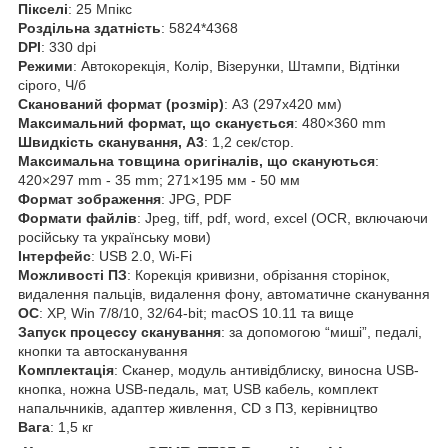
Пікселі
: 25 Мпікс
Роздільна здатність
: 5824*4368
DPI
: 330 dpi
Режими
: Автокорекція, Колір, Візерунки, Штампи, Відтінки
сірого, Ч/б
Сканований формат (розмір)
: А3 (297х420 мм)
Максимальний формат, що сканується
: 480×360 mm
Швидкість сканування, А3
: 1,2 сек/стор.
Максимальна товщина оригіналів, що скануються
:
420×297 mm - 35 mm; 271×195 мм - 50 мм
Формат зображення
: JPG, PDF
Формати файлів
: Jpeg, tiff, pdf, word, excel (OCR, включаючи
російську та українську мови)
Інтерфейс
: USB 2.0, Wi-Fi
Можливості ПЗ
: Корекція кривизни, обрізання сторінок,
видалення пальців, видалення фону, автоматичне сканування
ОС
: XP, Win 7/8/10, 32/64-bit; macOS 10.11 та вище
Запуск процессу сканування
: за допомогою “миші”, педалі,
кнопки та автосканування
Комплектація
: Сканер, модуль антивідблиску, виносна USB-
кнопка, ножна USB-педаль, мат, USB кабель, комплект
напальчників, адаптер живлення, CD з ПЗ, керівництво
Вага
: 1,5 кг