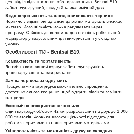
цех, відділ відвантаження або торгова точка. Bentsai B10
забезпечує зручний, швидкий та економічний друк.
Водонепроникність та швидковисихаюче чорнило
Чорнило з відмінною адгезією до різних матеріалів висихає
миттєво. Його щільність можна регулювати через
програму. Стійкість до вологи та довговічність роблять цей
маркіратор універсальним для використання у складних
умовах.
Особливості TIJ - Bentsai B10:
Компактність та портативність
Легкий та компактний корпус забезпечує зручність
транспортування та використання.
Заміна чорнила за одну мить
Процес заміни картриджа максимально спрощений:
достатньо одного клацання, щоб відкрити відсік та замінити
картридж.
Економічне використання чорнила
Один картридж об'ємом 42 мл розрахований на друк до 2 000
000 символів. Чорнила високої щільності підходять для
роботи з пористими та напівпористими матеріалами.
Універсальність та можливість друку на складних