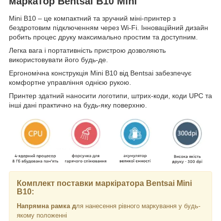
маркатор Bentsai B10 Mini
Mini B10 – це компактний та зручний міні-принтер з
бездротовим підключенням через Wi-Fi. Інноваційний дизайн
робить процес друку максимально простим та доступним.
Легка вага і портативність пристрою дозволяють
використовувати його будь-де.
Ергономічна конструкція Mini B10 від Bentsai забезпечує
комфортне управління однією рукою.
Принтер здатний наносити логотипи, штрих-коди, коди UPC та
інші дані практично на будь-яку поверхню.
Комплект поставки маркіратора Bentsai Mini
B10:
Напрямна рамка д
ля нанесення рівного маркування у будь-
якому положенні