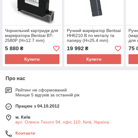
Чорнильний картридж для
Ручний маркіратор Bentsai
Ручн
маркіратора Bentsai BT-
HH6210 B по металу та
(мар
2580P (H=12.7 mm)
паперу (H=25.4 mm)
для 
(H=
5 880
19 992
75 
₴
₴
Купити
Купити
Про нас
Рейтинг не сформований
Менше 5 відгуків за останній рік
Працює з 04.10.2012
м. Київ
вул. Олекси Тихого 94, офіс 110, Київ, Україна
Контакти