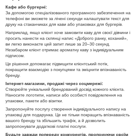
Кафе або бургерні:
За допомогою спеціалізованого програмного забезпечення на
телефоні ви зможете за лічені секунди налаштувати текст для
друку на стаканчиках для кави або упаковках для бургерів.
Наприклад, якщо клієнт хоче замовити каву для своєї дівчини і
просить нанести на склянці напис «Доброго ранку, коханий»,
ви легко виконаєте цей запит лише за 20–30 секунд.
Незабаром клієнт отримає ароматну каву з індивідуальним
підписом.
Це рішення допомагає підвищити клієнтський потік,
покращити взаємодію з покупцями та зміцнити впізнаваність
бренду.
Інтернет-магазини, продажі через соцмережі:
Створюйте унікальний брендований досвід кожного клієнта.
Наносите логотипи, написи або особисті повідомлення на
упаковки, пакети або візитки.
Запропонуйте послугу створення індивідуального напису на
упаковці для подарунка. Це не тільки покращить впізнаваність
вашого бренду та збільшить трафік, а й дозволить
запропонувати додаткові платні послуги.
Будьте завжди попереду конкурентів, пропонуючи своїм