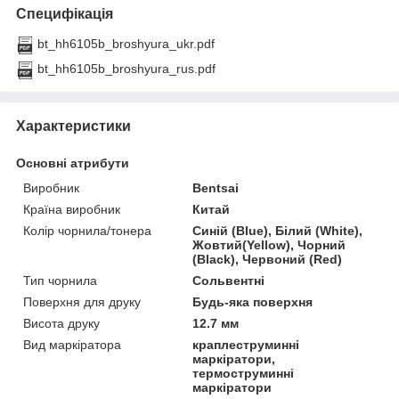
Специфікація
bt_hh6105b_broshyura_ukr.pdf
bt_hh6105b_broshyura_rus.pdf
Характеристики
Основні атрибути
Виробник
Bentsai
Країна виробник
Китай
Колір чорнила/тонера
Синій (Blue), Білий (White),
Жовтий(Yellow), Чорний
(Black), Червоний (Red)
Тип чорнила
Сольвентні
Поверхня для друку
Будь-яка поверхня
Висота друку
12.7 мм
Вид маркіратора
краплеструминні
маркіратори,
термоструминні
маркіратори