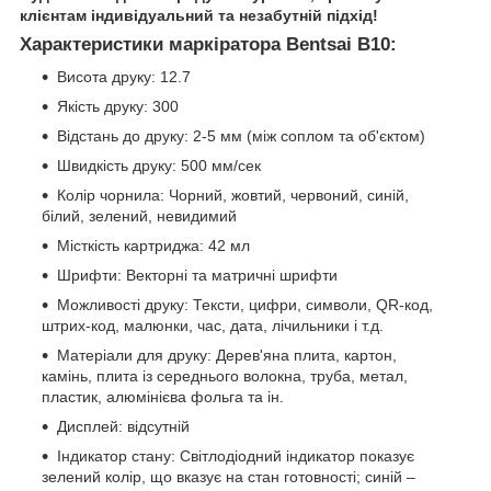
клієнтам індивідуальний та незабутній підхід!
Характеристики маркіратора Bentsai B10:
​​​​​​​Висота друку: 12.7
Якість друку: 300
Відстань до друку: 2-5 мм (між соплом та об'єктом)
Швидкість друку: 500 мм/сек
Колір чорнила: Чорний, жовтий, червоний, синій,
білий, зелений, невидимий
Місткість картриджа: 42 мл
Шрифти: Векторні та матричні шрифти
Можливості друку: Тексти, цифри, символи, QR-код,
штрих-код, малюнки, час, дата, лічильники і т.д.
Матеріали для друку: Дерев'яна плита, картон,
камінь, плита із середнього волокна, труба, метал,
пластик, алюмінієва фольга та ін.
Дисплей: відсутній
Індикатор стану: Світлодіодний індикатор показує
зелений колір, що вказує на стан готовності; синій –