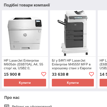
Подібні товари компанії
HP LaserJet Enterprise
Б/ у БФП HP LaserJet
HP L
M605dn (E6B70A), A4, 55
Enterprise M4555f MFP в
(E6B
стор/ хв, USB2.0,
хорошому стані з Європи
USB2
мережевий, двосторонній
15 900
33 638
14 
₴
₴
друк
Купити
Купити
Про нас
Рейтинг не сформований