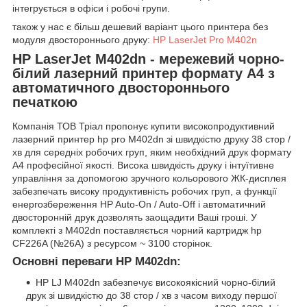
інтегрується в офіси і робочі групи.
також у нас є більш дешевий варіант цього принтера без
модуля двостороннього друку:
HP LaserJet Pro M402n
HP
LaserJet
M402dn
- мережевий чорно-
білий лазерний принтер формату А4 з
автоматичного двостороннього
печаткою
Компанія ТОВ Тріал пропонує купити високопродуктивний
лазерний принтер
hp pro
M402dn
зі швидкістю друку 38 стор /
хв для середніх робочих груп, яким необхідний друк формату
А4 професійної якості. Висока швидкість друку і інтуїтивне
управління за допомогою зручного кольорового ЖК-дисплея
забезпечать високу продуктивність робочих груп, а функції
енергозбереження HP Auto-On / Auto-Off і автоматичний
двосторонній друк дозволять заощадити Ваші гроші. У
комплекті з M402dn поставляється чорний картридж hp
CF226A (№26A) з ресурсом ~ 3100 сторінок.
Основні переваги HP M402dn:
HP LJ M402dn
забезпечує високоякісний чорно-білий
друк зі швидкістю до 38 стор / хв з часом виходу першої