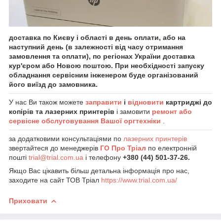
доставка по Києву і області в день оплати, або на
наступний день (в залежності від часу отримання
замовлення та оплати), по регіонах України доставка
кур'єром або Новою поштою. При необхідності запуску
обладнання сервісним інженером буде організований
його виїзд до замовника.
У нас Ви також можете
заправити
і
відновити
картриджі до
копірів та лазерних принтерів
і замовити
ремонт або
сервісне обслуговування Вашої оргтехніки
.
за додатковими консультаціями по
лазерних принтерів
звертайтеся до менеджерів
ГО Про Тріал
по електронній
пошті
trial@trial.com.ua
і телефону
+380 (44) 501-37-26.
Якщо Вас цікавить більш детальна інформація про нас,
заходите на сайт ТОВ Тріал
https://www.trial.com.ua/
Приховати