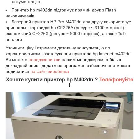
документацію.
Принтер hp
m402dn
підтримує прямий друк з Flash
накопичувачів.
Лазерний принтер HP Pro M402dn для друку використовує
оригінальні картриджі hp CF226A (ресурс ~ 3100 сторінок) і
економічний CF226X (ресурс ~ 9000 сторінок), а також їх їх
аналоги.
Уточнити ціну і отримати
детальну консультацію по
характеристикам і застосування принтера
hp laserjet
m402dn
Ви можете
передзвонивши
нашим менеджерам, а більш
докладний опис і додаткове програмне забезпечення можете
подивитися
на сайті виробника
.
Хочете купити принтер hp
M402dn
?
Телефонуйте
!