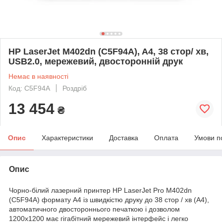
HP LaserJet M402dn (C5F94A), A4, 38 стор/ хв,
USB2.0, мережевий, двосторонній друк
Немає в наявності
Код: C5F94A
Роздріб
13 454
₴
Опис
Характеристики
Доставка
Оплата
Умови п
Опис
Чорно-білий лазерний принтер HP LaserJet Pro M402dn
(C5F94A) формату А4 із швидкістю друку до 38 стор / хв (A4),
автоматичного двостороннього печаткою і дозволом
1200х1200 має гігабітний мережевий інтерфейс і легко