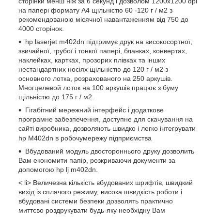
сторінки менш ніж за 6 секунд і дозволом 1200х1200 dpi
на папері формату А4 щільністю 60 -120 г / м2 з
рекомендованою місячної навантаженням від 750 до
4000 сторінок.
hp laserjet m402dn підтримує друк на високосортної,
звичайної, грубої і тонкої папері, бланках, конвертах,
наклейках, картках, прозорих плівках та інших
нестандартних носіях щільністю до 120 г / м2 з
основного лотка, розрахованого на 250 аркушів.
Многцелевой лоток на 100 аркушів працює з буму
щільністю до 175 г / м2.
Гігабітний мережний інтерфейс і додаткове
програмне забезпечення, доступне для скачування на
сайті виробника, дозволяють швидко і легко інтегрувати
hp M402dn в робочумережу підприємства
Вбудований модуль двостороннього друку дозволить
Вам економити папір, розкриваючи документи за
допомогою hp lj m402dn.
< li> Величезна кількість вбудованих шрифтів, швидкий
вихід із сплячого режиму, висока швидкість роботи і
вбудовані системи безпеки дозволять практично
миттєво роздрукувати будь-яку необхідну Вам