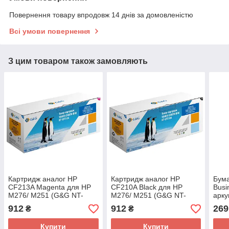
Повернення товару впродовж 14 днів за домовленістю
Всі умови повернення
З цим товаром також замовляють
Картридж аналог HP
Картридж аналог HP
Бума
CF213A Magenta для HP
CF210A Black для HP
Busi
M276/ M251 (G&G NT-
M276/ M251 (G&G NT-
арку
CF213A)
CF210A)
912
912
269
₴
₴
Купити
Купити