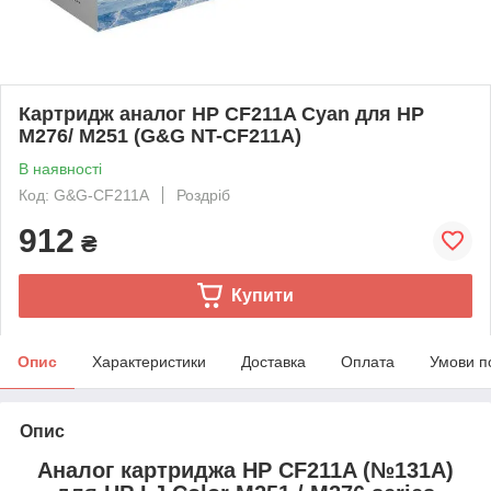
Картридж аналог HP CF211A Cyan для HP
M276/ M251 (G&G NT-CF211A)
В наявності
Код: G&G-CF211A
Роздріб
912
₴
Купити
Опис
Характеристики
Доставка
Оплата
Умови п
Опис
Аналог картриджа HP CF211A (№131A)