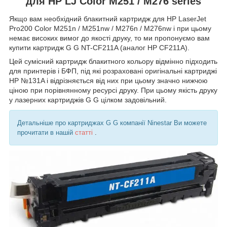
для HP LJ Color M251 / M276 series
Якщо вам необхідний блакитний картридж для HP LaserJet
Pro200 Color M251n / M251nw / M276n / M276nw і при цьому
немає високих вимог до якості друку, то ми пропонуємо вам
купити картридж G G NT-CF211A (аналог HP CF211A).
Цей сумісний картридж блакитного кольору відмінно підходить
для принтерів і БФП, під які розраховані оригінальні картриджі
HP №131A і відрізняється від них при цьому значно нижчою
ціною при порівнянному ресурсі друку. При цьому якість друку
у лазерних картриджів G G цілком задовільний.
Детальніше про картриджах G G компанії Ninestar Ви можете
прочитати в нашій
статті
.