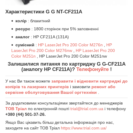
Характеристики G G NT-CF211A
колір
: блакитний
ресурс
: 1800 сторінок при 5% заповненні
аналог
: HP CF211A (131A)
сумісний
:
HP LaserJet Pro 200 Color M276n
,
HP
LaserJet Pro 200 Color M276nw
,
HP LaserJet Pro 200
Color M251n
, HP LaserJet Pro 200 Color M251nw
Залишилися питання по картриджу G G-CF211A
(аналогу HP CF211A)?
Телефонуйте
!
У нас Ви також можете
заправити і відновити картриджі до
копірів та лазерних принтерів
і замовити
ремонт або
сервісне обслуговування Вашої оргтехніки
.
За додатковими консультаціями звертайтеся до менеджерів
ТОВ Тріал
по електронній пошті
trial@trial.com.ua
і телефону
+380 (44) 501-37-26.
Якщо Вас цікавить більш детальна інформація про нас,
заходите на сайт ТОВ Тріал
https://www.trial.com.ua/