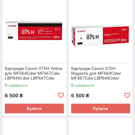
Картридж Canon 075H Yellow
Картридж Canon 075H
для MF664Cdw/ MF667Cdw
Magenta для MF664Cdw/
LBP646Cdw/ LBP647Cdw
MF667Cdw LBP646Cdw/
(6366C002AA)
LBP647Cdw (6367C002AA)
В наявності
В наявності
6 500
6 500
₴
₴
Купити
Купити