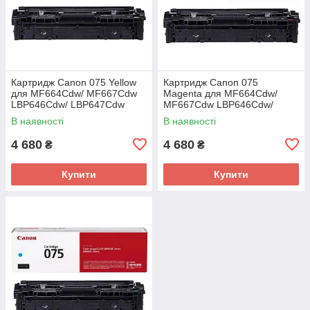
Картридж Canon 075 Yellow
Картридж Canon 075
для MF664Cdw/ MF667Cdw
Magenta для MF664Cdw/
LBP646Cdw/ LBP647Cdw
MF667Cdw LBP646Cdw/
(6362C002AA)
LBP647Cdw (6363C002AA)
В наявності
В наявності
4 680
4 680
₴
₴
Купити
Купити