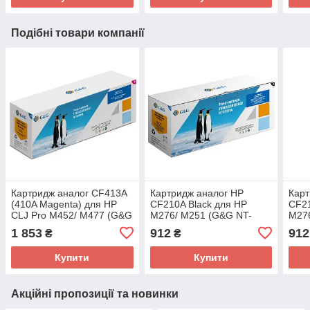
Подібні товари компанії
Картридж аналог CF413A
Картридж аналог HP
Карт
(410A Magenta) для HP
CF210A Black для HP
CF21
CLJ Pro M452/ M477 (G&G
M276/ M251 (G&G NT-
M27
NT-CF413A)
CF210A)
CF2
1 853
912
912
₴
₴
Купити
Купити
Акційні пропозиції та новинки