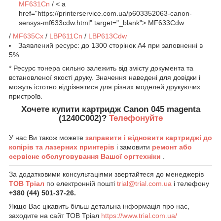
MF631Cn
/ < a
href="https://printerservice.com.ua/p603352063-canon-
sensys-mf633cdw.html" target="_blank"> MF633Cdw
/
MF635Cx
/
LBP611Cn
/
LBP613Cdw
Заявлений ресурс: до 1300 сторінок А4 при заповненні в
5%
* Ресурс тонера сильно залежить від змісту документа та
встановленої якості друку. Значення наведені для довідки і
можуть істотно відрізнятися для різних моделей друкуючих
пристроїв.
Хочете купити картридж Canon 045 magenta
(1240C002)?
Телефонуйте
У нас Ви також можете
заправити і відновити картриджі до
копірів та лазерних принтерів
і замовити
ремонт або
сервісне обслуговування Вашої оргтехніки
.
За додатковими консультаціями звертайтеся до менеджерів
ТОВ Тріал
по електронній пошті
trial@trial.com.ua
і телефону
+380 (44) 501-37-26.
Якщо Вас цікавить більш детальна інформація про нас,
заходите на сайт ТОВ Тріал
https://www.trial.com.ua/