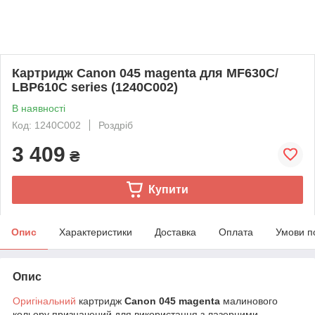
Картридж Canon 045 magenta для MF630C/
LBP610C series (1240C002)
В наявності
Код: 1240C002
Роздріб
3 409
₴
Купити
Опис
Характеристики
Доставка
Оплата
Умови п
Опис
Оригінальний
картридж
Canon 045 magenta
малинового
кольору призначений для використання з лазерними