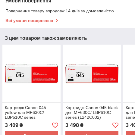
Умови повернення
Повернення товару впродовж 14 днів за домовленістю
Всі умови повернення
З цим товаром також замовляють
Картридж Canon 045
Картридж Canon 045 black
Карт
yellow для MF630C/
для MF630C/ LBP610C
для
LBP610C series
series (1242C002)
seri
(1239C002)
3 409
3 498
3 4
₴
₴