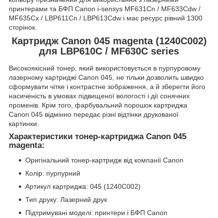
принтерами та БФП Canon i-sensys MF631Cn / MF633Cdw /
MF635Cx / LBP611Cn / LBP613Cdw і має ресурс рівний 1300
сторінок.
Картридж Canon 045 magenta (1240C002)
для LBP610C / MF630C series
Високоякісний тонер, який використовується в пурпуровому
лазерному картриджі Canon 045, не тільки дозволить швидко
сформувати чітке і контрастне зображення, а й зберегти його
насиченість в умовах підвищеної вологості і дії сонячних
променів. Крім того, фарбувальний порошок картриджа
Canon 045 відмінно передає різні відтінки друкованої
картинки.
Характеристики тонер-картриджа Canon 045
magenta:
Оригінальний тонер-картридж від компанії Canon
Колір: пурпурний
Артикул картриджа: 045 (1240C002)
Тип друку: Лазерний друк
Підтримувані моделі: принтери і БФП Canon