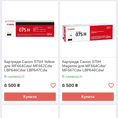
Картридж Canon 075H Yellow
Картридж Canon 075H
для MF664Cdw/ MF667Cdw
Magenta для MF664Cdw/
LBP646Cdw/ LBP647Cdw
MF667Cdw LBP646Cdw/
(6366C002AA)
LBP647Cdw (6367C002AA)
В наявності
В наявності
6 500
6 500
₴
₴
Купити
Купити