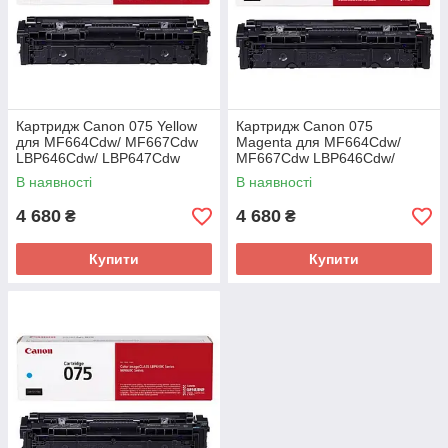
Картридж Canon 075 Yellow
Картридж Canon 075
для MF664Cdw/ MF667Cdw
Magenta для MF664Cdw/
LBP646Cdw/ LBP647Cdw
MF667Cdw LBP646Cdw/
(6362C002AA)
LBP647Cdw (6363C002AA)
В наявності
В наявності
4 680
4 680
₴
₴
Купити
Купити