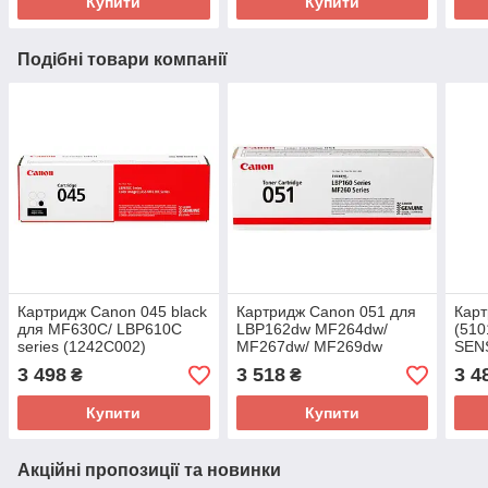
Купити
Купити
Подібні товари компанії
Картридж Canon 045 black
Картридж Canon 051 для
Карт
для MF630C/ LBP610C
LBP162dw MF264dw/
(510
series (1242C002)
MF267dw/ MF269dw
SEN
(2168C002)
3 498
3 518
3 4
₴
₴
Купити
Купити
Акційні пропозиції та новинки