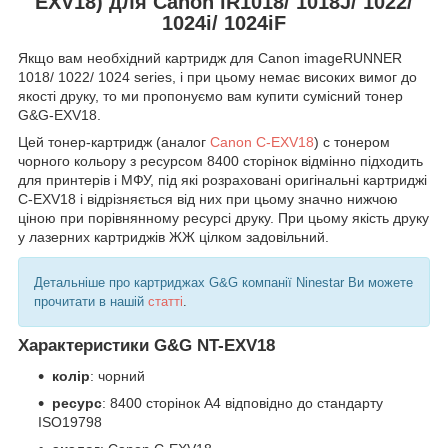
EXV18) для Canon iR1018/ 1018J/ 1022/
1024i/ 1024iF
Якщо вам необхідний картридж для Canon imageRUNNER
1018/ 1022/ 1024 series, і при цьому немає високих вимог до
якості друку, то ми пропонуємо вам купити сумісний тонер
G&G-EXV18.
Цей тонер-картридж (аналог
Canon C-EXV18
) с тонером
чорного кольору з ресурсом 8400 сторінок відмінно підходить
для принтерів і МФУ, під які розраховані оригінальні картриджі
C-EXV18 і відрізняється від них при цьому значно нижчою
ціною при порівнянному ресурсі друку. При цьому якість друку
у лазерних картриджів ЖЖ цілком задовільний.
Детальніше про картриджах G&G компанії Ninestar Ви можете
прочитати в нашій
статті
.
Характеристики G&G NT-EXV18
колір
: чорний
ресурс
: 8400 сторінок А4 відповідно до стандарту
ISO19798