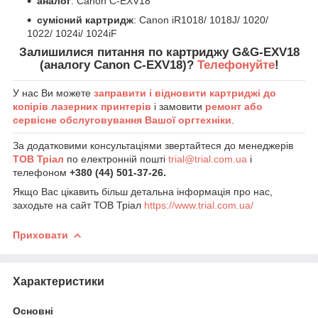
аналог
: Canon C-EXV18
сумісний картридж
: Canon iR1018/ 1018J/ 1020/
1022/ 1024i/ 1024iF
Залишилися питання по картриджу G&G-EXV18
(аналогу Canon C-EXV18)?
Телефонуйте
!
У нас Ви можете
заправити і відновити картриджі до
копірів лазерних принтерів
і замовити
ремонт або
сервісне обслуговування Вашої оргтехніки
.
За додатковими консультаціями звертайтеся до менеджерів
ТОВ Тріал
по електронній пошті
trial@trial.com.ua
і
телефоном
+380 (44) 501-37-26.
Якщо Вас цікавить більш детальна інформація про нас,
заходьте на сайт ТОВ Тріал
https://www.trial.com.ua/
Приховати
Характеристики
Основні