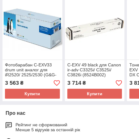
Фотобарабан C-EXV33
C-EXV 49 black для Canon
Тоне
drum unit аналог для
ir-adv C3325i/ C3525i/
EXV 
iR2520/ 2525/2530 (G&G-
C3826i (8524B002)
DX C
EXV33_DRUM)
C393
3 563
3 714
3 8
₴
₴
Купити
Купити
Про нас
Рейтинг не сформований
Менше 5 відгуків за останній рік