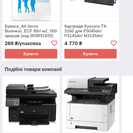
Бумага_A4 Xerox
Картридж Kyocera TK-
Business, ECF 80г/ м2, 500
3160 для P3045dn/
аркушів (код 003R91820)
P3145dn/ M3145dn/
M3645dn (1T02T90NL1)
269
4 770
₴/упаковка
₴
Купити
Купити
Подібні товари компанії