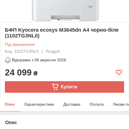
БФП Kyocera ecosys M3645dn А4 чорно-біле
(1102TG3NL0)
Під замовлення
Код: 1102TG3NL0
Роздріб
Відправка з
06 вересня 2026
24 099
₴
Купити
Опис
Характеристики
Доставка
Оплата
Умови п
Опис