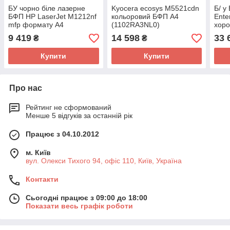
БУ чорно біле лазерне
Kyocera ecosys M5521cdn
Б/ у
БФП HP LaserJet M1212nf
кольоровий БФП А4
Ente
mfp формату А4
(1102RA3NL0)
хоро
9 419
14 598
33 
₴
₴
Купити
Купити
Про нас
Рейтинг не сформований
Менше 5 відгуків за останній рік
Працює з 04.10.2012
м. Київ
вул. Олекси Тихого 94, офіс 110, Київ, Україна
Контакти
Сьогодні працює з 09:00 до 18:00
Показати весь графік роботи