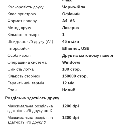
Кольоровість друку
Чорно-біла
Клас пристрою
Офісний
Формат паперу
А4, А6
Метод друку
Лазерна
Кількість кольорів
1
Швидкість ч/б друку (A4)
45 ст./хв
Інтерфейси
Ethernet, USB
Особливості
Друк на матовому папері
Операційна система
Windows
Ємність лотка
100 стор.
Кількість сторінок
150000 стор.
Гарантійний термін
12 міс
Стан
Новий
Роздільна здатність друку
Максимальна роздільна
1200 dpi
здатність ч/б друку по Х
Максимальна роздільна
1200 dpi
здатність ч/б друку У