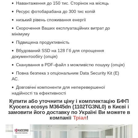
Навантаження до 150 тис. Сторінок на місяць
Ресурс фотобарабана до 300 тис копій
низький рівень споживання енергії
Скорочення Ваших експлуатаційних витрат до
мінімуму
Підвищена продуктивність
Вбудований SSD на 128 Гб для спрощення
документообігу (опція)
Сканування в PDF-файл з можливістю пошуку (опція)
Повна безпека з опціональним Data Security Kit (E)
AC.
Довговічні компоненти для неперевершеної
надійності та ефективності
Купити або уточнити ціну і комплектацію БФП
Kyocera ecosys M3645dn (1102TG3NL0) в Києві і
замовити його доставку по Україні Ви можете в
компаніі
Тріал
!