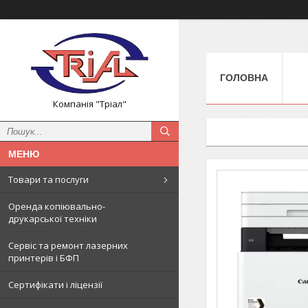
ГОЛОВНА
Компанія "Тріал"
Товари та послуги
Оренда копіювально-
друкарської техніки
Сервіс та ремонт лазерних
принтерів і БФП
Сертифікати і ліцензії