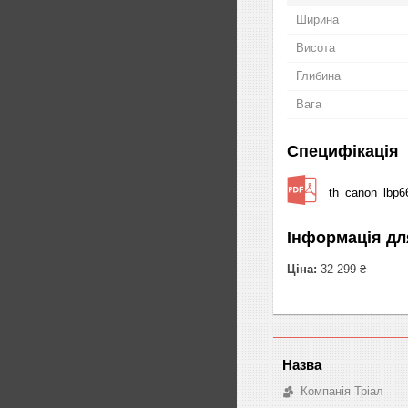
Ширина
Висота
Глибина
Вага
Специфікація
th_canon_lbp6
Інформація дл
Ціна:
32 299 ₴
Компанія Тріал