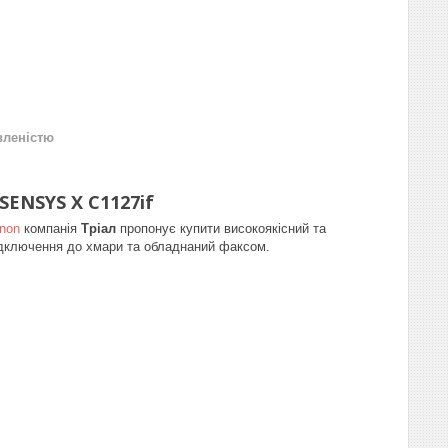
вленістю
ENSYS X C1127if
non
компанія
Тріал
пропонує купити високоякісний та
дключення до хмари та обладнаний факсом.