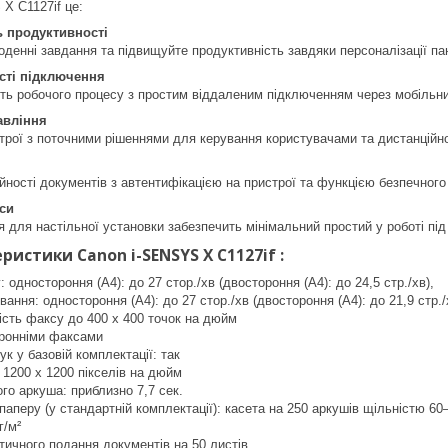
X C1127if це:
 продуктивності
енні завдання та підвищуйте продуктивність завдяки персоналізації пан
сті підключення
ть робочого процесу з простим віддаленим підключенням через мобільни
авління
строї з поточними рішеннями для керування користувачами та дистанційн
йності документів з автентифікацією на пристрої та функцією безпечного
си
я для настільної установки забезпечить мінімальний простий у роботі пі
ристики Canon i-SENSYS X C1127if :
 одностороння (A4): до 27 стор./хв (двостороння (A4): до 24,5 стр./хв),
ання: одностороння (A4): до 27 стор./хв (двостороння (A4): до 21,9 стр./
ість факсу до 400 x 400 точок на дюйм
оронніми факсами
ук у базовій комплектації: так
о 1200 x 1200 пікселів на дюйм
го аркуша: приблизно 7,7 сек.
 паперу (у стандартній комплектації): касета на 250 аркушів щільністю 60
г/м²
тичного подання документів на 50 листів