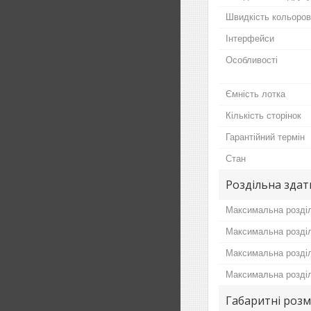
Швидкість кольоров
Інтерфейси
Особливості
Ємність лотка
Кількість сторінок
Гарантійний термін
Стан
Роздільна здат
Максимальна розділ
Максимальна розділ
Максимальна розділ
Максимальна розділ
Габаритні розм