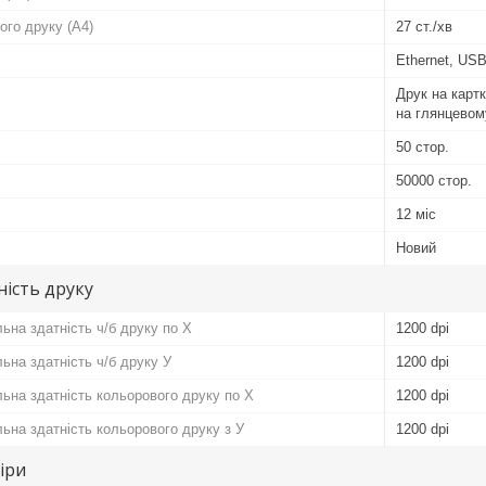
ого друку (A4)
27 ст./хв
Ethernet, US
Друк на карт
на глянцевом
50 стор.
50000 стор.
12 міс
Новий
ність друку
ьна здатність ч/б друку по Х
1200 dpi
ьна здатність ч/б друку У
1200 dpi
ьна здатність кольорового друку по Х
1200 dpi
ьна здатність кольорового друку з У
1200 dpi
іри