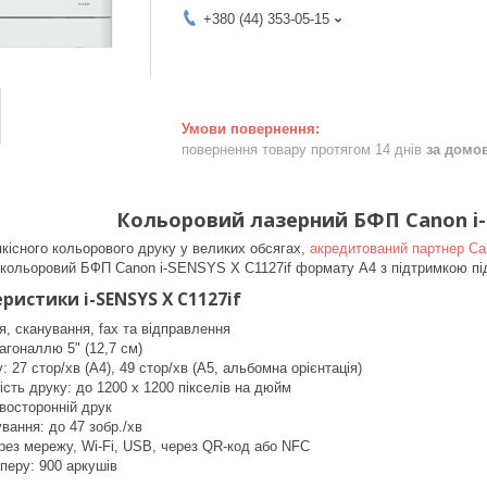
+380 (44) 353-05-15
повернення товару протягом 14 днів
за домо
Кольоровий лазерний БФП Canon i-S
якісного кольорового друку у великих обсягах,
акредитований партнер Ca
 кольоровий БФП Canon i-SENSYS X C1127if формату A4 з підтримкою пі
ристики i-SENSYS X C1127if
я, сканування, fax та відправлення
агоналлю 5" (12,7 см)
 27 стор/хв (A4), 49 стор/хв (A5, альбомна орієнтація)
ість друку: до 1200 x 1200 пікселів на дюйм
восторонній друк
вання: до 47 зобр./хв
рез мережу, Wi-Fi, USB, через QR-код або NFC
перу: 900 аркушів