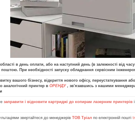
 області в день оплати, або на наступний день (в залежності від час
 поштою. При необхідності запуску обладнання сервісним інженером
итку вашого бізнесу, відкриття нового офісу, переустаткування аб
бо аналогічний принтер в
ОРЕНДУ
,
зв'язавшись з нашими менеджера
и
те
заправити і відновити картриджі до копирам лазерним принтерів
ультаціями звертайтеся до менеджерів
ТОВ Тріал
по електронній пошті
t