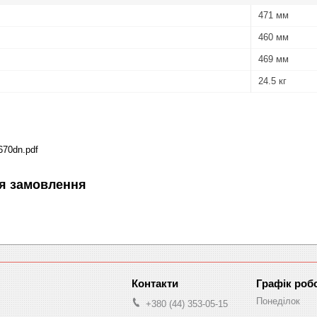
471 мм
460 мм
469 мм
24.5 кг
670dn.pdf
я замовлення
Графік роб
Понеділок
+380 (44) 353-05-15