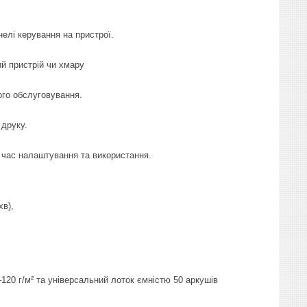
елі керування на пристрої.
й пристрій чи хмару
ого обслуговування.
 друку.
д час налаштування та використання.
хв),
–120 г/м² та універсальний лоток ємністю 50 аркушів