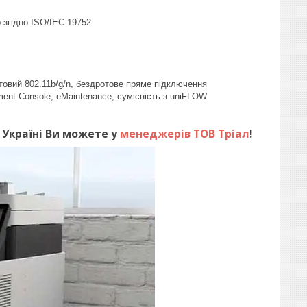
 згідно ISO/IEC 19752
овий 802.11b/g/n, бездротове пряме підключення
ent Console, eMaintenance, сумісність з uniFLOW
 Україні Ви можете у
менеджерів ТОВ Тріал
!