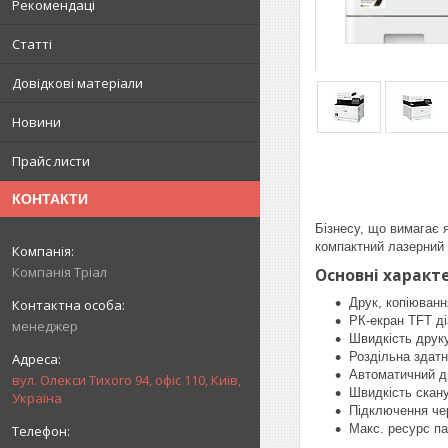
Рекомендаці
Статті
Довідкові матеріали
Новини
Прайс листи
КОНТАКТИ
Бізнесу, що вимагає 
компактний лазерний
Компанія Тріал
Основні характе
Друк, копіюванн
РК-екран TFT ді
менеджер
Швидкість друку:
Роздільна здатн
Автоматичний д
вул. Олекси Тихого 94, офіс 110, Київ,
Швидкість скану
Україна
Підключення че
Макс. ресурс па