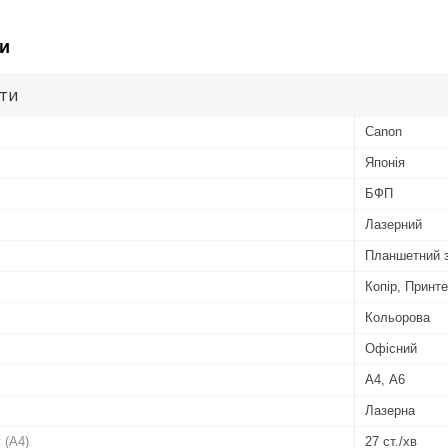
и
ути
Canon
Японія
БФП
Лазерний
Планшетний з
Копір, Принт
Кольорова
Офісний
А4, А6
Лазерна
 (A4)
27 ст./хв