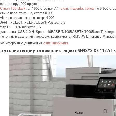
бсяг паперу: 900 аркушів
Canon T09 black
на 7 600 сторінок А4,
cyan
,
magenta
,
yellow
по 5 900 стор
сячне навантаження, стор: 50 000
ісячне навантаження, стор: 4 000
UFRII, PCL5c4, PCL6, Adobe® PostScript3
фту PCL, 136 шрифтів PS
ідключення: USB 2.0 Hi-Speed, 10BASE-T/100BASETX/1000Base-T, бездрот
печення: віддалений інтерфейс користувача (RUI), iW Enterprise Managem
чну інформацію дивіться на
сайті виробника
.
 уточнити ціну та комплектацію i-SENSYS X C1127if в