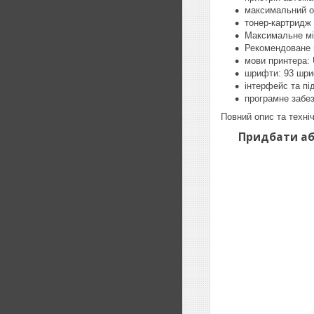
максимальний о
тонер-картридж
Максимальне мі
Рекомендоване м
мови принтера: 
шрифти: 93 шри
інтерфейс та п
програмне забез
Повний опис та техні
Придбати або