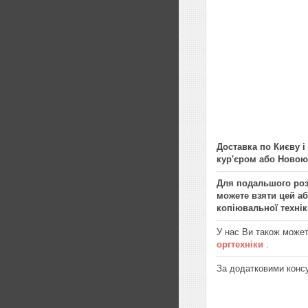
Доставка по Києву і
кур'єром або Новою
Для подальшого розв
можете взяти цей а
копіювальної технік
У нас Ви також може
оргтехніки
.
За додатковими конс