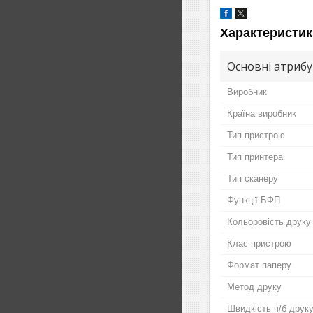
Характеристик
Основні атриб
Виробник
Країна виробник
Тип пристрою
Тип принтера
Тип сканеру
Функції БФП
Кольоровість друку
Клас пристрою
Формат паперу
Метод друку
Швидкість ч/б друку