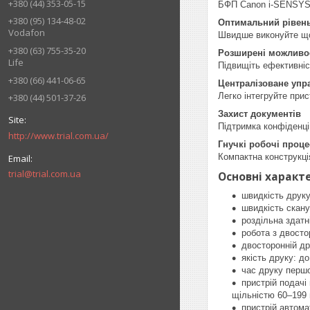
+380 (44) 353-05-15
БФП Canon i-SENSYS 
+380 (95) 134-48-02
Оптимальний рівень
Vodafon
Швидше виконуйте щод
+380 (63) 755-35-20
Розширені можливо
Life
Підвищіть ефективніс
+380 (66) 441-06-65
Централізоване упр
Легко інтегруйте при
+380 (44) 501-37-26
Захист документів
Підтримка конфіденці
http://www.trial.com.ua/
Гнучкі робочі проце
Компактна конструкці
trial@trial.com.ua
Основні характе
швидкість друку:
швидкість сканув
роздільна здатн
робота з двост
двосторонній др
якість друку: д
час друку першо
пристрій подачі
щільністю 60–199 
пристрій автома