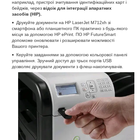
наприклад, пристрої зчитування ідентифікаційних карт і
бейджів, через
відсік для інтеграції апаратних
засобів (HIP).
Друкуйте документи на HP LaserJet M712xh зі
смартфона або планшетного ПК практично з будь-якого
місця за допомогою HP ePrint. ПО HP FutureSmart
допоможе оновлювати і розширювати можливості
Вашого принтера.
Керуйте завданнями за допомогою кольорової панелі
управління. Зручний доступ до трьох портів USB
дозволяє друкувати документи з флеш-накопичувачів.