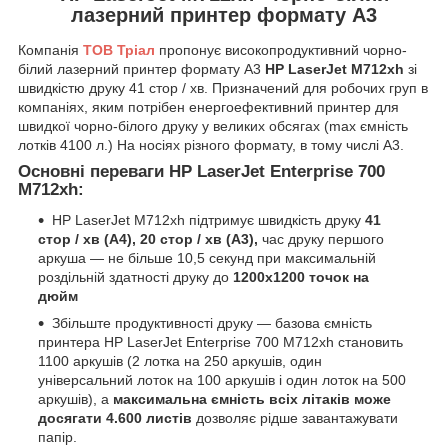
лазерний принтер формату А3
Компанія
ТОВ Тріал
пропонує високопродуктивний чорно-
білий лазерний принтер формату А3
HP LaserJet M712xh
зі
швидкістю друку 41 стор / хв. Призначений для робочих груп в
компаніях, яким потрібен енергоефективний принтер для
швидкої чорно-білого друку у великих обсягах (max ємність
лотків 4100 л.) На носіях різного формату, в тому числі A3.
Основні переваги HP LaserJet Enterprise 700
M712xh:
HP LaserJet M712xh підтримує швидкість друку
41
стор / хв (A4), 20 стор / хв (А3),
час друку першого
аркуша — не більше 10,5 секунд при максимальній
роздільній здатності друку до
1200x1200 точок на
дюйм
Збільште продуктивності друку — базова ємність
принтера HP LaserJet Enterprise 700 M712xh становить
1100 аркушів (2 лотка на 250 аркушів, один
універсальний лоток на 100 аркушів і один лоток на 500
аркушів), а
максимальна ємність всіх літаків може
досягати 4.600 листів
дозволяє рідше завантажувати
папір.