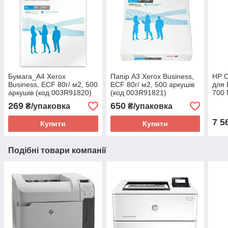
Бумага_A4 Xerox
Папір A3 Xerox Business,
HP C
Business, ECF 80г/ м2, 500
ECF 80г/ м2, 500 аркушів
для 
аркушів (код 003R91820)
(код 003R91821)
700
269
650
₴/упаковка
₴/упаковка
7 5
Купити
Купити
Подібні товари компанії