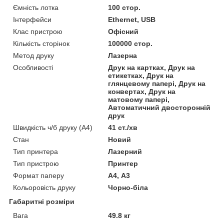
Ємність лотка
100 стор.
Інтерфейси
Ethernet, USB
Клас пристрою
Офісний
Кількість сторінок
100000 стор.
Метод друку
Лазерна
Особливості
Друк на картках, Друк на
етикетках, Друк на
глянцевому папері, Друк на
конвертах, Друк на
матовому папері,
Автоматичний двосторонній
друк
Швидкість ч/б друку (A4)
41 ст./хв
Стан
Новий
Тип принтера
Лазерний
Тип пристрою
Принтер
Формат паперу
А4, А3
Кольоровість друку
Чорно-біла
Габаритні розміри
Вага
49.8 кг