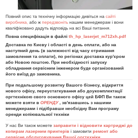
Повний опис та технічну інформацію дивіться на
сайті
виробника,
або ж
передзвоніть
нашим менеджерам і вони
кваліфіковано дадуть відповідь на всі Ваші питання.
Повна специфікація в файлі
th_hp_laserjet_m712xh.pdf
Доставка по Києву і області в день оплати, або на
наступний день (в залежності від часу отримання
замовлення та оплати), по регіонах доставка кур'єром
або Новою поштою. При необхідності запуску
обладнання сервісним інженером буде організований
його виїзд до замовника.
При подальшому розвитку Вашого бізнесу, відкриття
нового офісу, переустаткування або доукомплектації
оргтехнікою свого основного офісу цей БФП Ви також
можете взяти в
ОРЕНДУ
, зв'язавшись з нашими
менеджерами і підібравши необхідну Вам програму
оренди копіювальної техніки
У нас Ви також можете
заправити і відновити картриджі до
копирам лазерним принтерів
і замовити
ремонт або
сервісне обслуговування Вашої оргтехніки
.