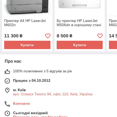
Принтер А4 HP LaserJet
Бу принтер HP LaserJet
Прин
M602n
M506dn в хорошому стані
M60
11 300
8 500
14 
₴
₴
Купити
Купити
Про нас
100% позитивних з 5 відгуків за рік
Працює з 04.10.2012
м. Київ
вул. Олекси Тихого 94, офіс 110, Київ, Україна
Контакти
Сьогодні вихідний