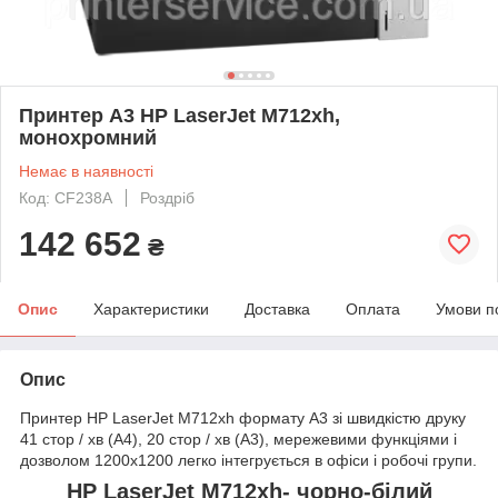
Принтер А3 HP LaserJet M712xh,
монохромний
Немає в наявності
Код: CF238A
Роздріб
142 652
₴
Опис
Характеристики
Доставка
Оплата
Умови п
Опис
Принтер HP LaserJet M712xh формату А3 зі швидкістю друку
41 стор / хв (A4), 20 стор / хв (А3), мережевими функціями і
дозволом 1200х1200 легко інтегрується в офіси і робочі групи.
HP LaserJet M712xh- чорно-білий