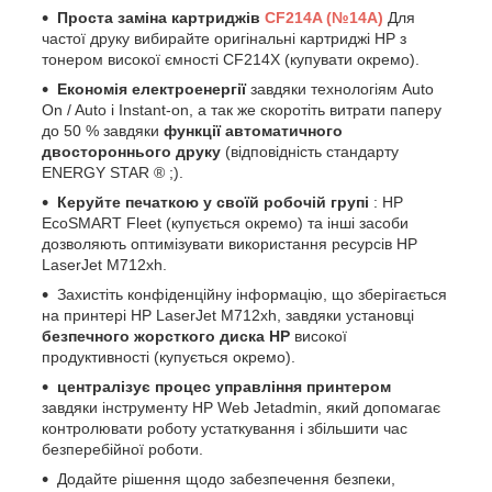
Проста заміна картриджів
CF214A (№14A)
Для
частої друку вибирайте оригінальні картриджі HP з
тонером високої ємності CF214X (купувати окремо).
Економія електроенергії
завдяки технологіям Auto
On / Auto і Instant-on, а так же скоротіть витрати паперу
до 50 % завдяки
функції автоматичного
двостороннього друку
(відповідність стандарту
ENERGY STAR ® ;).
Керуйте печаткою у своїй робочій групі
: HP
EcoSMART Fleet (купується окремо) та інші засоби
дозволяють оптимізувати використання ресурсів HP
LaserJet M712xh.
Захистіть конфіденційну інформацію, що зберігається
на принтері HP LaserJet M712xh, завдяки установці
безпечного жорсткого диска HP
високої
продуктивності (купується окремо).
централізує процес управління принтером
завдяки інструменту HP Web Jetadmin, який допомагає
контролювати роботу устаткування і збільшити час
безперебійної роботи.
Додайте рішення щодо забезпечення безпеки,