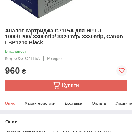
Аналог картриджа C7115A для HP LJ
1000/1200/ 3300mfp/ 3320mfp/ 3330mfp, Canon
LBP1210 Black
В наявності
Код: G&G-C7115A
Роздріб
960
₴
Купити
Опис
Характеристики
Доставка
Оплата
Умови п
Опис
Лазерний картридж G G-C7115A; - це аналог HP C7115A