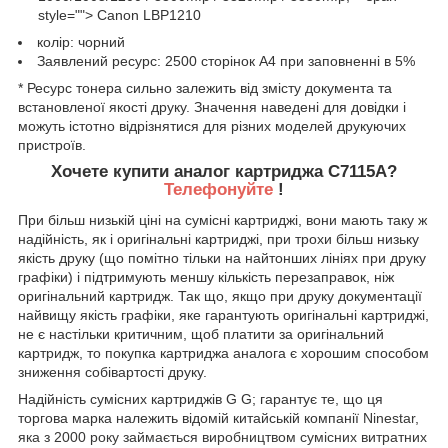
style=""> Canon LBP1210
колір: чорний
Заявлений ресурс: 2500 сторінок А4 при заповненні в 5%
* Ресурс тонера сильно залежить від змісту документа та
встановленої якості друку. Значення наведені для довідки і
можуть істотно відрізнятися для різних моделей друкуючих
пристроїв.
Хочете купити аналог картриджа C7115A?
Телефонуйте
!
При більш низькій ціні на сумісні картриджі, вони мають таку ж
надійність, як і оригінальні картриджі, при трохи більш низьку
якість друку (що помітно тільки на найтонших лініях при друку
графіки) і підтримують меншу кількість перезаправок, ніж
оригінальний картридж. Так що, якщо при друку документації
найвищу якість графіки, яке гарантують оригінальні картриджі,
не є настільки критичним, щоб платити за оригінальний
картридж, то покупка картриджа аналога є хорошим способом
зниження собівартості друку.
Надійність сумісних картриджів G G; гарантує те, що ця
торгова марка належить відомій китайській компанії
Ninestar,
яка з 2000 року займається виробництвом сумісних
витратних