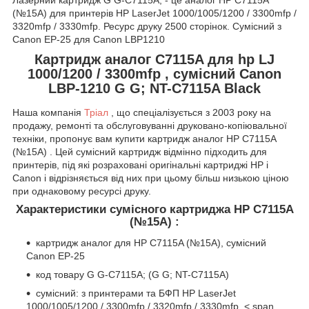
(№15A) для принтерів HP LaserJet 1000/1005/1200 / 3300mfp /
3320mfp / 3330mfp. Ресурс друку 2500 сторінок. Сумісний з
Canon EP-25 для Canon LBP1210
Картридж аналог C7115A для hp LJ
1000/1200 / 3300mfp
, сумісний Canon
LBP-1210 G G; NT-C7115A Black
Наша компанія
Тріал
, що спеціалізується з 2003 року на
продажу, ремонті та обслуговуванні друковано-копіювальної
техніки, пропонує вам купити картридж аналог
HP C7115A
(№15A)
. Цей сумісний картридж відмінно підходить для
принтерів, під які розраховані оригінальні картриджі HP і
Canon і відрізняється від них при цьому більш низькою ціною
при однаковому ресурсі друку.
Характеристики сумісного картриджа
HP
C7115A
(№15A)
:
картридж аналог для
HP C7115A (№15A), сумісний
Canon EP-25
код товару G G-C7115A; (G G; NT-C7115A)
сумісний: з принтерами та БФП
HP LaserJet
1000/1005/1200 / 3300mfp / 3320mfp / 3330mfp, < span