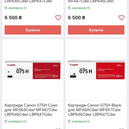
LBP646Cdw/ LBP647Cdw
MF667Cdw LBP646Cdw/
(6366C002AA)
LBP647Cdw (6367C002AA)
В наявності
В наявності
6 500
6 500
₴
₴
Купити
Купити
Картридж Canon 075H Cyan
Картридж Canon 075H Black
для MF664Cdw/ MF667Cdw
для MF664Cdw/ MF667Cdw
LBP646Cdw/ LBP647Cdw
LBP646Cdw/ LBP647Cdw
(6368C002AA)
(6369C002AA)
В наявності
В наявності