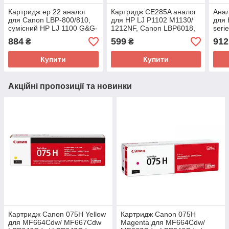
Картридж ep 22 аналог
Картридж CE285A аналог
Анал
для Canon LBP-800/810,
для HP LJ P1102 M1130/
для 
сумісний НР LJ 1100 G&G-
1212NF, Canon LBP6018,
seri
C4092A Black
G&G-CE285A Black
884
599
912
₴
₴
Купити
Купити
Акційні пропозиції та новинки
Картридж Canon 075H Yellow
Картридж Canon 075H
для MF664Cdw/ MF667Cdw
Magenta для MF664Cdw/