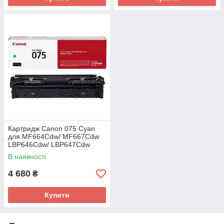
Картридж Canon 075 Cyan
для MF664Cdw/ MF667Cdw
LBP646Cdw/ LBP647Cdw
(6364C002AA)
В наявності
4 680
₴
Купити