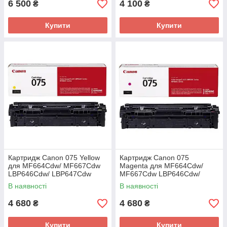
6 500
4 100
₴
₴
Купити
Купити
Картридж Canon 075 Yellow
Картридж Canon 075
для MF664Cdw/ MF667Cdw
Magenta для MF664Cdw/
LBP646Cdw/ LBP647Cdw
MF667Cdw LBP646Cdw/
(6362C002AA)
LBP647Cdw (6363C002AA)
В наявності
В наявності
4 680
4 680
₴
₴
Купити
Купити