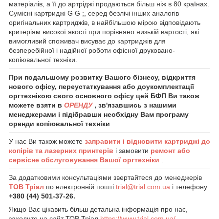
матеріалів, а її до
артріджі продаються більш ніж в 80 країнах.
Сумісні картриджі G G ;, серед безлічі інших аналогів
оригінальних картриджів, в найбільшою мірою відповідають
критеріям високої якості при порівняно низькій вартості, які
вимогливий споживач висуває до картриджів для
безперебійної і надійної роботи офісної друковано-
копіювальної техніки.
При подальшому розвитку Вашого бізнесу, відкриття
нового офісу, переустаткування або доукомплектації
оргтехнікою свого основного офісу цей БФП Ви також
можете взяти в
ОРЕНДУ
, зв'язавшись з нашими
менеджерами і підібравши необхідну Вам програму
оренди копіювальної техніки
У нас Ви також можете
заправити і відновити картриджі до
копірів та лазерних принтерів
і замовити
ремонт або
сервісне обслуговування Вашої оргтехніки
.
За додатковими консультаціями звертайтеся до менеджерів
ТОВ Тріал
по електронній пошті
trial@trial.com.ua
і телефону
+380 (44) 501-37-26.
Якщо Вас цікавить більш детальна інформація про нас,
заходите на сайт ТОВ Тріал
https://www.trial.com.ua/