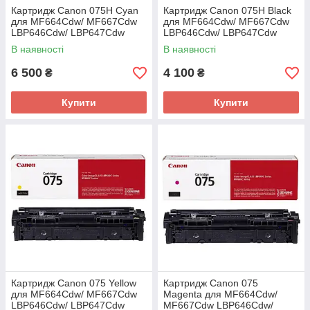
Картридж Canon 075H Cyan
Картридж Canon 075H Black
для MF664Cdw/ MF667Cdw
для MF664Cdw/ MF667Cdw
LBP646Cdw/ LBP647Cdw
LBP646Cdw/ LBP647Cdw
(6368C002AA)
(6369C002AA)
В наявності
В наявності
6 500
4 100
₴
₴
Купити
Купити
Картридж Canon 075 Yellow
Картридж Canon 075
для MF664Cdw/ MF667Cdw
Magenta для MF664Cdw/
LBP646Cdw/ LBP647Cdw
MF667Cdw LBP646Cdw/