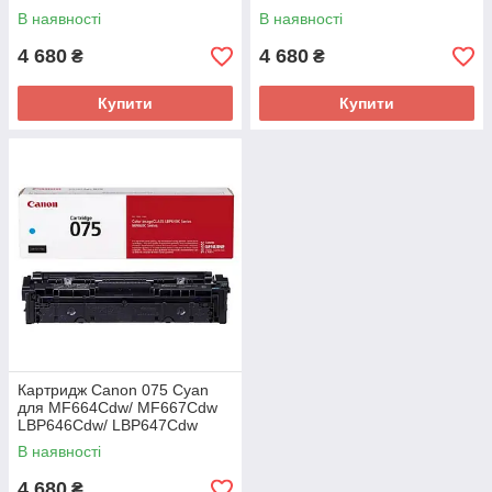
(6362C002AA)
LBP647Cdw (6363C002AA)
В наявності
В наявності
4 680
4 680
₴
₴
Купити
Купити
Картридж Canon 075 Cyan
для MF664Cdw/ MF667Cdw
LBP646Cdw/ LBP647Cdw
(6364C002AA)
В наявності
4 680
₴