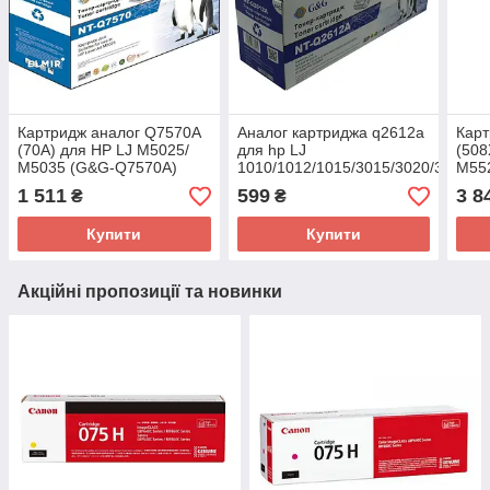
Картридж аналог Q7570A
Аналог картриджа q2612a
Карт
(70A) для HP LJ M5025/
для hp LJ
(508
M5035 (G&G-Q7570A)
1010/1012/1015/3015/3020/3030
M55
G&G NT-Q2612A Black
NT-
1 511
599
3 8
₴
₴
Купити
Купити
Акційні пропозиції та новинки