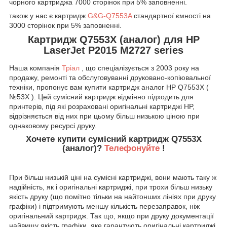
чорного картриджа 7000 сторінок при 5% заповненні.
також у нас є картридж
G&G-Q7553A
стандартної ємності на
3000
сторінок при 5% заповненні.
Картридж Q7553X (аналог) для HP
LaserJet
P2015 M2727 series
Наша компанія
Тріал
, що спеціалізується з 2003 року на
продажу, ремонті та обслуговуванні друковано-копіювальної
техніки, пропонує вам купити картридж аналог HP
Q7553X
(
№53X
). Цей сумісний картридж відмінно підходить для
принтерів, під які розраховані оригінальні картриджі HP,
відрізняється від них при цьому більш низькою ціною при
однаковому ресурсі друку.
Хочете купити сумісний картридж Q7553X
(аналог)?
Телефонуйте
!
При більш низькій ціні на сумісні картриджі, вони мають таку ж
надійність, як і оригінальні картриджі, при трохи більш низьку
якість друку (що помітно тільки на найтонших лініях при друку
графіки) і підтримують меншу кількість перезаправок, ніж
оригінальний картридж. Так що, якщо при друку документації
найвищу якість графіки, яке гарантують оригінальні картриджі,