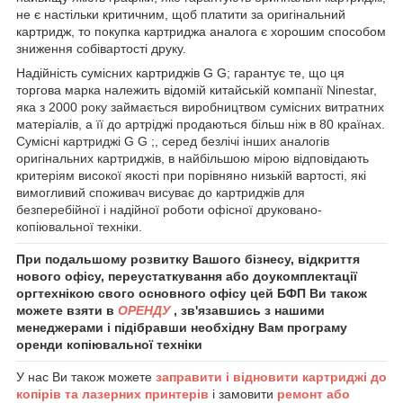
не є настільки критичним, щоб платити за оригінальний
картридж, то покупка картриджа аналога є хорошим способом
зниження собівартості друку.
Надійність сумісних картриджів G G; гарантує те, що ця
торгова марка належить відомій китайській компанії
Ninestar,
яка з 2000 року займається виробництвом сумісних
витратних
матеріалів, а її до
артріджі продаються більш ніж в 80 країнах.
Сумісні картриджі G G ;, серед безлічі інших аналогів
оригінальних картриджів, в найбільшою мірою відповідають
критеріям високої якості при порівняно низькій вартості, які
вимогливий споживач висуває до картриджів для
безперебійної і надійної роботи офісної друковано-
копіювальної техніки.
При подальшому розвитку Вашого бізнесу, відкриття
нового офісу, переустаткування або доукомплектації
оргтехнікою свого основного офісу цей БФП Ви також
можете взяти в
ОРЕНДУ
, зв'язавшись з нашими
менеджерами і підібравши необхідну Вам програму
оренди копіювальної техніки
У нас Ви також можете
заправити і відновити картриджі до
копірів та лазерних принтерів
і замовити
ремонт або