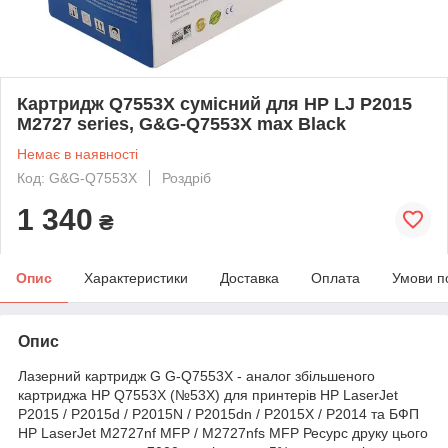
Картридж Q7553X сумісний для HP LJ P2015
M2727 series, G&G-Q7553X max Black
Немає в наявності
Код: G&G-Q7553X
Роздріб
1 340
₴
Опис
Характеристики
Доставка
Оплата
Умови п
Опис
Лазерний картридж G G-Q7553X - аналог збільшеного
картриджа HP Q7553X (№53X) для принтерів HP LaserJet
P2015 / P2015d / P2015N / P2015dn / P2015X / P2014
та БФП
HP LaserJet
M2727nf MFP / M2727nfs MFP Ресурс друку цього