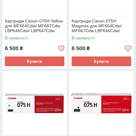
Картридж Canon 075H Yellow
Картридж Canon 075H
для MF664Cdw/ MF667Cdw
Magenta для MF664Cdw/
LBP646Cdw/ LBP647Cdw
MF667Cdw LBP646Cdw/
(6366C002AA)
LBP647Cdw (6367C002AA)
В наявності
В наявності
6 500
6 500
₴
₴
Купити
Купити