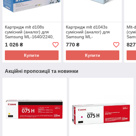
Картридж mlt d108s
Картридж mlt d1043s
Mlt-
сумісний (аналог) для
сумісний (аналог) для
(сум
Samsung ML-1640/2240,
Samsung ML-
Sam
G&G-D108S black
1661/1861/1866, G&G-
1910
1 026
770
827
₴
₴
D1043S black
460
blac
Купити
Купити
Акційні пропозиції та новинки