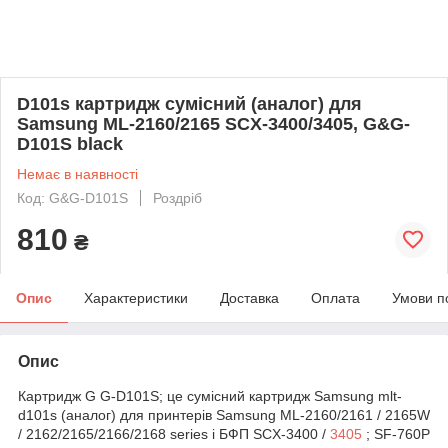
D101s картридж сумісний (аналог) для
Samsung ML-2160/2165 SCX-3400/3405, G&G-
D101S black
Немає в наявності
Код: G&G-D101S
Роздріб
810
₴
Опис
Характеристики
Доставка
Оплата
Умови п
Опис
Картридж G G-D101S; це сумісний картридж Samsung mlt-
d101s (аналог) для принтерів Samsung ML-2160/2161 / 2165W
/ 2162/2165/2166/2168 series і БФП
SCX-3400 /
3405
; SF-760P