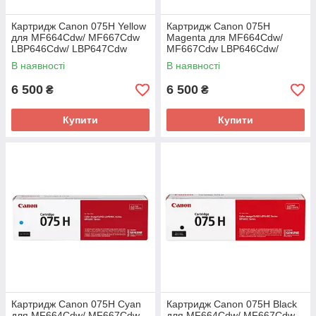
Картридж Canon 075H Yellow
Картридж Canon 075H
для MF664Cdw/ MF667Cdw
Magenta для MF664Cdw/
LBP646Cdw/ LBP647Cdw
MF667Cdw LBP646Cdw/
(6366C002AA)
LBP647Cdw (6367C002AA)
В наявності
В наявності
6 500
6 500
₴
₴
Купити
Купити
Картридж Canon 075H Cyan
Картридж Canon 075H Black
для MF664Cdw/ MF667Cdw
для MF664Cdw/ MF667Cdw