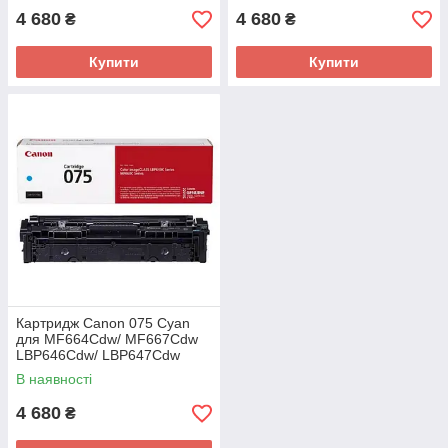
4 680
4 680
₴
₴
Купити
Купити
Картридж Canon 075 Cyan
для MF664Cdw/ MF667Cdw
LBP646Cdw/ LBP647Cdw
(6364C002AA)
В наявності
4 680
₴