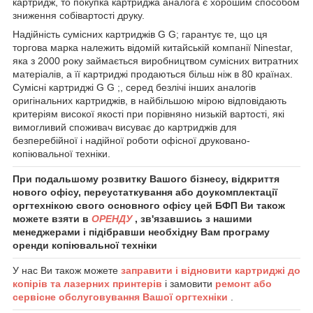
картридж, то покупка картриджа аналога є хорошим способом
зниження собівартості друку.
Надійність сумісних картриджів G G; гарантує те, що ця
торгова марка належить відомій китайській компанії Ninestar,
яка з 2000 року займається виробництвом сумісних витратних
матеріалів, а її картриджі продаються більш ніж в 80 країнах.
Сумісні картриджі G G ;, серед безлічі інших аналогів
оригінальних картриджів, в найбільшою мірою відповідають
критеріям високої якості при порівняно низькій вартості, які
вимогливий споживач висуває до картриджів для
безперебійної і надійної роботи офісної друковано-
копіювальної техніки.
При подальшому розвитку Вашого бізнесу, відкриття
нового офісу, переустаткування або доукомплектації
оргтехнікою свого основного офісу цей БФП Ви також
можете взяти в
ОРЕНДУ
, зв'язавшись з нашими
менеджерами і підібравши необхідну Вам програму
оренди копіювальної техніки
У нас Ви також можете
заправити і відновити картриджі до
копірів та лазерних принтерів
і замовити
ремонт або
сервісне обслуговування Вашої оргтехніки
.