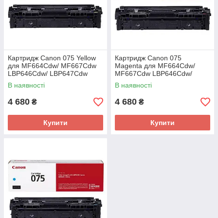
Картридж Canon 075 Yellow
Картридж Canon 075
для MF664Cdw/ MF667Cdw
Magenta для MF664Cdw/
LBP646Cdw/ LBP647Cdw
MF667Cdw LBP646Cdw/
(6362C002AA)
LBP647Cdw (6363C002AA)
В наявності
В наявності
4 680
4 680
₴
₴
Купити
Купити