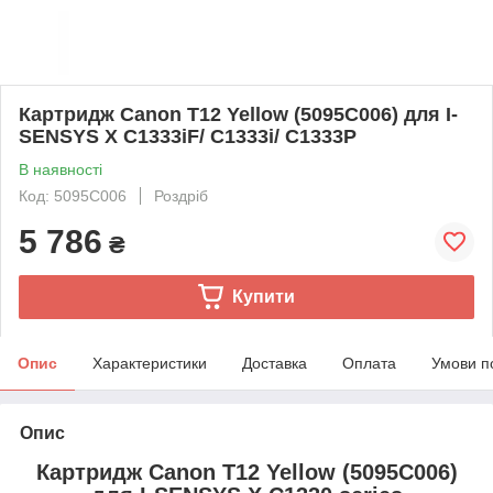
Картридж Canon T12 Yellow (5095C006) для I-
SENSYS X C1333iF/ C1333i/ C1333P
В наявності
Код: 5095C006
Роздріб
5 786
₴
Купити
Опис
Характеристики
Доставка
Оплата
Умови п
Опис
Картридж Canon T12 Yellow (5095C006)