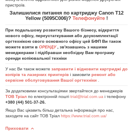
пристроїв.
Залишилися питання по картриджу Canon T12
Yellow (5095C006)?
Телефонуйте
!
При подальшому розвитку Вашого бізнесу, відкриття
нового офісу, переустаткування або доукомплектації
оргтехнікою свого основного офісу цей БФП Ви також
можете взяти в
ОРЕНДУ
, зв'язавшись з нашими
менеджерами і підібравши необхідну Вам програму
оренди копіювальної техніки
У нас Ви також можете
заправити і відновити картриджі до
копірів та лазерних принтерів
і замовити
ремонт або
сервісне обслуговування Вашої оргтехніки
.
За додатковими консультаціями звертайтеся до менеджерів
ТОВ Тріал
по електронній пошті
trial@trial.com.ua
і телефону
+380 (44) 501-37-26.
Якщо Вас цікавить більш детальна інформація про нас,
заходите на сайт ТОВ Тріал
https://www.trial.com.ua/
Приховати