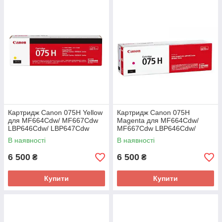
Картридж Canon 075H Yellow
Картридж Canon 075H
для MF664Cdw/ MF667Cdw
Magenta для MF664Cdw/
LBP646Cdw/ LBP647Cdw
MF667Cdw LBP646Cdw/
(6366C002AA)
LBP647Cdw (6367C002AA)
В наявності
В наявності
6 500
6 500
₴
₴
Купити
Купити