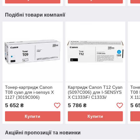
Подібні товари компанії
Тонер-картридж Canon
Картридж Canon T12 Cyan
Тоне
T08 cyan для i-sensys X
(5097C006) для I-SENSYS
T08 
1127 (3019C006)
X C1333iF/ C1333i/
X 11
C1333P
5 652
5 786
5 6
₴
₴
Купити
Купити
Акційні пропозиції та новинки