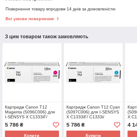
Повернення товару впродовж 14 днів за домовленістю
Всі умови повернення
З цим товаром також замовляють
Картридж Canon T12
Картридж Canon T12 Cyan
Карт
Magenta (5096C006) для
(5097C006) для I-SENSYS
(509
I-SENSYS X C1333iF/
X C1333iF/ C1333i/
X C1
C1333i/ C1333P
C1333P
C13
5 786
5 786
4 1
₴
₴
Купити
Купити