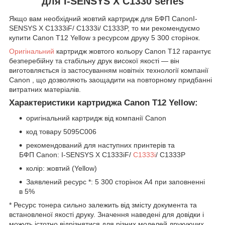
для I-SENSYS X C1330 series
Якщо вам необхідний жовтий картридж для БФП CanonI-
SENSYS X C1333iF/ C1333i/ C1333P, то ми рекомендуємо
купити Canon T12 Yellow з ресурсом друку 5 300 сторінок.
Оригінальний
картридж жовтого кольору
Canon
T12
гарантує
безперебійну та стабільну друк високої якості — він
виготовляється із застосуванням новітніх технології компанії
Canon
, що дозволяють заощадити на повторному придбанні
витратних матеріалів.
Характеристики картриджа
Canon T12 Yellow:
оригінальний картридж від компанії
Canon
код товару 5095C006
рекомендований для наступних принтерів та
БФП
Canon: I-SENSYS X C1333iF/
C1333i
/ C1333P
колір: жовтий (Yellow)
Заявлений ресурс *: 5 300 сторінок А4 при заповненні
в 5%
* Ресурс тонера сильно залежить від змісту документа та
встановленої якості друку. Значення наведені для довідки і
можуть істотно відрізнятися для різних моделей друкуючих