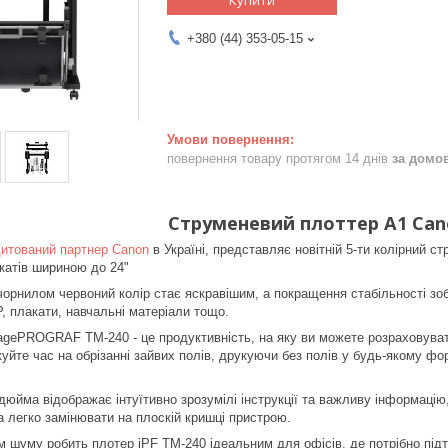
+380 (44) 353-05-15
повернення товару протягом 14 днів
за домо
Струменевий плоттер A1 Can
итований партнер Canon
в Україні, представляє новітній 5-ти колірний
акатів шириною до 24"
орнилом червоний колір стає яскравішим, а покращення стабільності зобр
, плакати, навчальні матеріали тощо.
agePROGRAF TM-240 - це продуктивність, на яку ви можете розраховува
йте час на обрізанні зайвих полів, друкуючи без полів у будь-якому фо
юйма відображає інтуїтивно зрозумілі інструкції та важливу інформацію, 
 легко замінювати на плоскій кришці пристрою.
м шуму робить плотер iPF TM-240 ідеальним для офісів, де потрібно під