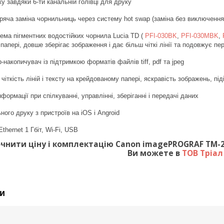
у завдяки 6-ти канальній голівці для друку
ряча заміна чорнильниць через систему hot swap (заміна без виключення
ема пігментних водостійких чорнила Lucia TD (
PFI-030BK
,
PFI-030MBK
,
папері, довше зберігає зображення і дає більш чіткі лінії та подовжує п
-накопичувач із підтримкою форматів файлів tiff, pdf та jpeg
 чіткість ліній і тексту на крейдованому папері, яскравість зображень, пі
нформації при спілкуванні, управлінні, зберіганні і передачі даних
ого друку з пристроїв на iOS і Angroid
hernet 1 Гбіт, Wi-Fi, USB
чнити ціну і комплектацію Canon imagePROGRAF TM-240
Ви можете в
ТОВ Тріа
и