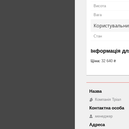
Висота
Вага
Користувальни
Стан
Інформація дл
Ціна:
32 640 ₴
Компанія Тріал
менеджер