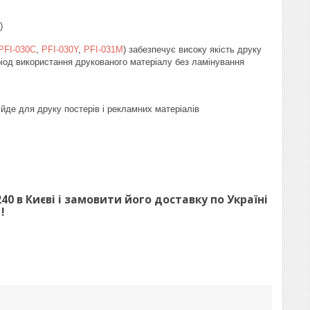
)
PFI-030C
,
PFI-030Y
,
PFI-031M
) забезпечує високу якість друку
еріод використання друкованого матеріалу без ламінування
дійде для друку постерів і рекламних матеріалів
 в Києві і замовити його доставку по Україні
л
!