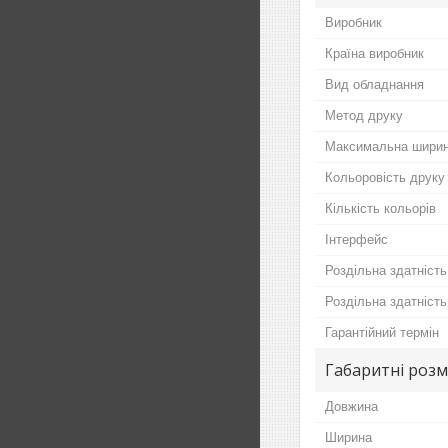
Виробник
Країна виробник
Вид обладнання
Метод друку
Максимальна ширин
Кольоровість друку
Кількість кольорів
Інтерфейс
Роздільна здатність
Роздільна здатність
Гарантійний термін
Габаритні розм
Довжина
Ширина