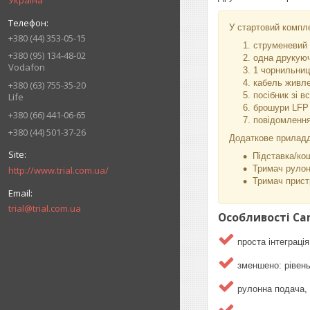
Україна
У стартовий компл
+380 (44) 353-05-15
струменевий 
+380 (95) 134-48-02
одна друкуюч
Vodafon
1 чорнильниц
кабель живл
+380 (63) 755-35-20
посібник зі 
Life
брошури LFP 
+380 (66) 441-06-65
повідомлення
+380 (44) 501-37-26
Додаткове приладд
Підставка/ко
Тримач рулон
http://www.trial.com.ua/
Тримач прист
trial@trial.com.ua
Особливості Can
проста інтеграц
зменшено: рівень
рулонна подача, 