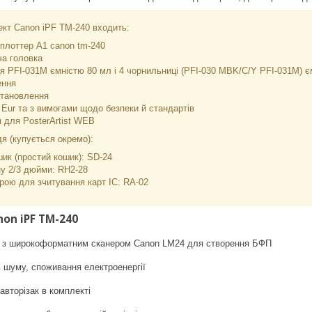
ект Canon iPF TM-240 входить:
плоттер А1 canon tm-240
а головка
я PFI-031M ємністю 80 мл і 4 чорнильниці (PFI-030 MBK/C/Y PFI-031M) є
ення
встановлення
Eur та з вимогами щодо безпеки й стандартів
 для PosterArtist WEB
я (купується окремо):
шик (простий кошик): SD-24
у 2/3 дюйми: RH2-28
рою для зчитування карт IC: RA-02
on iPF TM-240
ія з широкоформатним сканером Canon LM24 для створення БФП
 шуму, споживання електроенергії
авторізак в комплекті