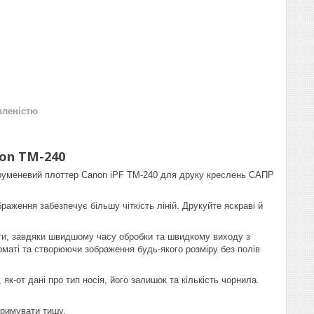
вленістю
on TM-240
 струменевий плоттер Canon iPF TM-240 для друку креслень САПР
аження забезпечує більшу чіткість ліній. Друкуйте яскраві й
ти, завдяки швидшому часу обробки та швидкому виходу з
рматі та створюючи зображення будь-якого розміру без полів
як-от дані про тип носія, його залишок та кількість чорнила.
тримувати тишу.