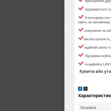
прискорення друк
підтримується га
5-кольорова сист
навіть на звичайному 
сканування на usb
висока щільність,
надійний захист і
Підтримка мобільн
інтерфейси LAN Et
Купити або уто
Характеристик
Основні