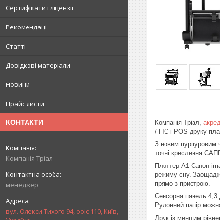
Сертифікати і ліцензії
Рекомендаці
Статті
Довідкові матеріали
Новини
Прайс листи
КОНТАКТИ
Компанія Тріал,
акред
/ ГІС і POS-друку пл
З новим пурпуровим ч
точні креслення САПР
Компанія Тріал
Плоттер A1 Canon im
режиму сну. Заощаджу
прямо з пристрою.
менеджер
Сенсорна панель 4,3 д
Рулонний папір можна
вул. Олекси Тихого 94, офіс 110, Київ,
Друк із меншим рівне