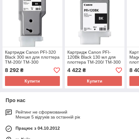
Картридж Canon PFI-320
Картридж Canon PFI-
Карт
Black 300 мл для плоттера
120Bk Black 130 мл для
Mage
TM-200/ TM-300
плоттера TM-200/ TM-300
плот
(2890C001)
(2885C001)
TM-
8 292
4 422
8 4
₴
₴
(62
Купити
Купити
Про нас
Рейтинг не сформований
Менше 5 відгуків за останній рік
Працює з 04.10.2012