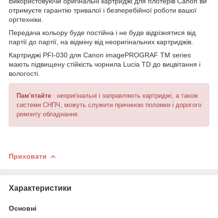
Використовуючи оригінальні картриджі для плотерів Canon ви
отримуєте гарантію тривалої і безперебійної роботи вашої
оргтехніки.
Передача кольору буде постійна і не буде відрізнятися від
партії до партії, на відміну від неоригінальних картриджів.
Картриджі PFI-030 для Canon imagePROGRAF TM series
мають підвищену стійкість чорнила Lucia TD до вицвітання і
вологості.
Пам'ятайте
: неоригінальні і заправляють картриджі, а також
системи СНПЧ, можуть служити причиною поломки і дорогого
ремонту обладнання.
Приховати
Характеристики
Основні