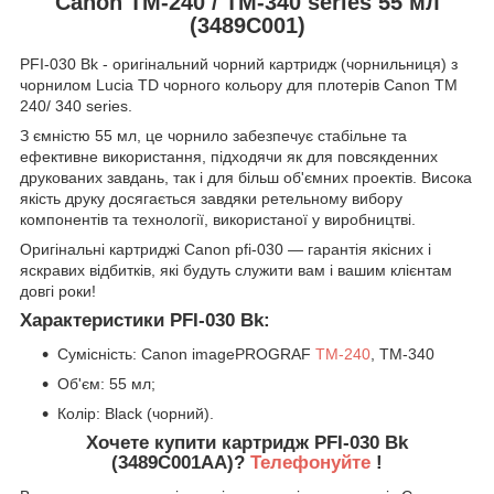
Canon TM-240 / TM-340 series 55 мл
(3489C001)
PFI-030 Bk - оригінальний чорний картридж (чорнильниця) з
чорнилом Lucia TD чорного кольору для плотерів Canon TM
240/ 340 series.
З ємністю 55 мл, це чорнило забезпечує стабільне та
ефективне використання, підходячи як для повсякденних
друкованих завдань, так і для більш об'ємних проектів. Висока
якість друку досягається завдяки ретельному вибору
компонентів та технології, використаної у виробництві.
Оригінальні картриджі Canon pfi-030 — гарантія якісних і
яскравих відбитків, які будуть служити вам і вашим клієнтам
довгі роки!
Характеристики PFI-030 Bk:
Сумісність: Canon imagePROGRAF
TM-240
, TM-340
Об'єм: 55 мл;
Колір: Black (чорний).
Хочете купити картридж PFI-030 Bk
(3489C001AA)?
Телефонуйте
!