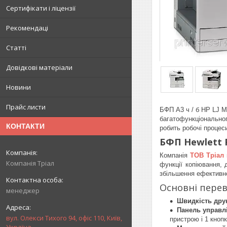
Сертифікати і ліцензії
Рекомендаці
Статті
Довідкові матеріали
Новини
Прайс листи
БФП А3 ч / б HP LJ M5
багатофункціональног
КОНТАКТИ
робить робочі процес
БФП Hewlett P
Компанія
ТОВ Тріал
Компанія Тріал
функції копіювання, 
збільшення ефективно
Основні перев
менеджер
Швидкість дру
Панель управл
вул. Олекси Тихого 94, офіс 110, Київ,
пристрою і 1 кноп