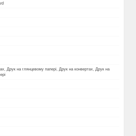
rd
B
ах, Друк на глянцевому папері, Друк на конвертах, Друк на
ері