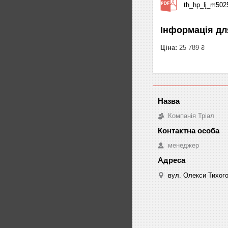
th_hp_lj_m502
Інформація дл
Ціна:
25 789 ₴
Компанія Тріал
менеджер
вул. Олекси Тихого 