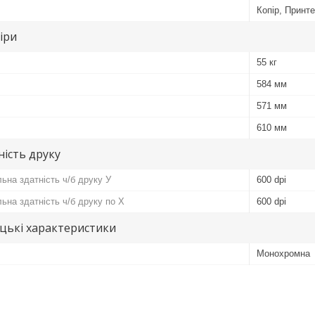
Копір, Принт
іри
55 кг
584 мм
571 мм
610 мм
ність друку
ьна здатність ч/б друку У
600 dpi
ьна здатність ч/б друку по Х
600 dpi
цькі характеристики
Монохромна