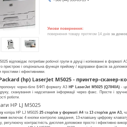
повернення товару протягом 14 днів
за домо
025 відповідає потребам робочої групи в друці і копіюванні в форматі А3
о пристрою і опціональна функція прийому / відправки факсів за допомого
и простими і ефективними.
ackard (hp) LaserJet M5025 - принтер-сканер-к
пропонує чорно-біле БФП формату А3
HP LaserJet M5025 (Q7840A)
- ц
друку, сканування і надсилання інформації через факс. Просте і зручне
сті роботи.
аги HP LJ M5025
ку
копіра HP LJ M5025
25 стор/хв у форматі А4
та
13 стор/хв для A3,
ч
іння
включає 4 кнопки контролю завдання, 13-клавішну цифрову клавіату
ку, регулюючу контрастність дисплея допоможе просто і ефективно викор