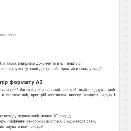
вленістю
, а також відправка документів в ел. пошту з
ю інструменту, який доступний і простий в експлуатації і
опір формату А3
е лазерний багатофункціональний пристрій, який поєднує в собі
 в експлуатації, пристрій забезпечує високу швидкість друку і
ас виходу першої копії менше 10 секунд
ру, графічний сенсорний дисплей, 3 індикатора стану
истовувати цей пристрій.