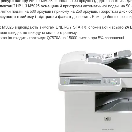
ресурс паперу
HP LJ M5025 складає 2100 аркушів (додаткова стійка дл
плектації HP LJ M5025 оснащений
пристроєм автоматичної подачі на 50 а
лотки подачі на 600 аркушів і прийому на 250 аркушів, і жорсткий диск о
функція прийому / відправки факсів
дозволить Вам ще більше розшири
et M5025
відповідають вимогам ENERGY STAR ® споживаючи всього
24 
окою швидкістю виходу із сплячого режиму.
ктацію входить картридж Q7570A на 15000 листів при 5% заповненні