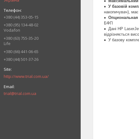
Україна
Максимальний 
У базовій ком
накопичувач), має 
+380 (44) 353-05-15
Опциональная 
БФП
+380 (95) 134-48-02
Дані HP LaserJ
Vodafon
відрізняється вис
+380 (63) 755-35-20
У базову компле
Life
+380 (66) 441-06-65
+380 (44) 501-37-26
http://www.trial.com.ua/
trial@trial.com.ua