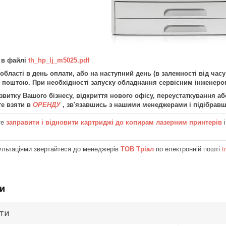
 в файлі
th_hp_lj_m5025.pdf
 області в день оплати, або на наступний день (в залежності від час
 поштою. При необхідності запуску обладнання сервісним інженером
итку Вашого бізнесу, відкриття нового офісу, переустаткування аб
е взяти в
ОРЕНДУ
, зв'язавшись з нашими менеджерами і підібрав
те
заправити і відновити картриджі до копирам лазерним принтерів
ультаціями звертайтеся до менеджерів
ТОВ Тріал
по електронній пошті
t
и
ути