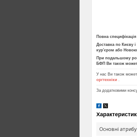
Повна специфікація
Доставка по Києву і
кур'єром або Новою
При подальшому розв
БФП Ви також может
У нас Ви також може
оргтехніки
.
За додатковими конс
Характеристик
Основні атриб