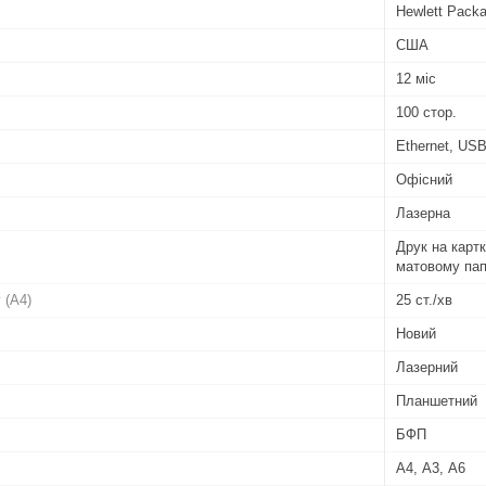
Hewlett Packa
США
12 міс
100 стор.
Ethernet, US
Офісний
Лазерна
Друк на картк
матовому пап
 (A4)
25 ст./хв
Новий
Лазерний
Планшетний
БФП
А4, А3, А6