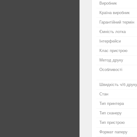
Виробник
Країна виробник
Гарантійний термін
Ємність лотка
Інтерфейси
Клас пристрою
Метод друку
Особливості
Швидкість ч/б друку
Стан
Тип принтера
Тип сканеру
Тип пристрою
Формат паперу