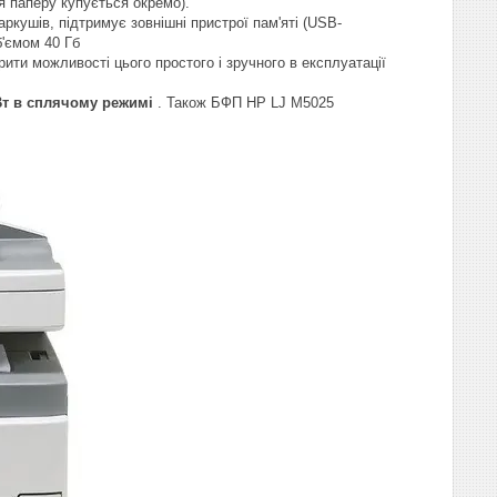
я паперу купується окремо).
ркушів, підтримує зовнішні пристрої пам'яті (USB-
б'ємом 40 Гб
ти можливості цього простого і зручного в експлуатації
Вт в сплячому режимі
. Також БФП HP LJ M5025