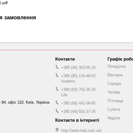
5.pdf
я замовлення
Графік роб
Понеділок
+380 (44) 353-05-15
Вівторок
+380 (95) 134-48-02
Vodafon
Середа
+380 (63) 755-35-20
Четвер
Life
Пʼятниця
94, офіс 110, Київ, Україна
+380 (66) 441-06-65
Субота
+380 (44) 501-37-26
Неділя
http://www.trial.com.ua/