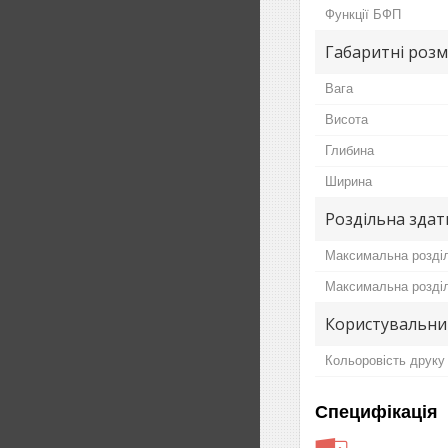
Функції БФП
Габаритні розм
Вага
Висота
Глибина
Ширина
Роздільна здат
Максимальна розділ
Максимальна розділ
Користувальни
Кольоровість друку
Специфікація