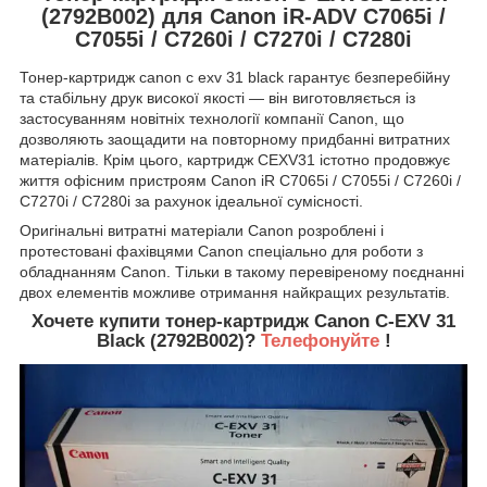
(2792B002) для Canon iR-ADV C7065i /
C7055i / C7260i / C7270i / C7280i
Тонер-картридж canon c exv 31 black гарантує безперебійну
та стабільну друк високої якості — він виготовляється із
застосуванням новітніх технології компанії Canon, що
дозволяють заощадити на повторному придбанні витратних
матеріалів. Крім цього, картридж CEXV31 істотно продовжує
життя офісним пристроям Canon iR C7065i / C7055i / C7260i /
C7270i / C7280i за рахунок ідеальної сумісності.
Оригінальні витратні матеріали Canon розроблені і
протестовані фахівцями Canon спеціально для роботи з
обладнанням Canon. Тільки в такому перевіреному поєднанні
двох елементів можливе отримання найкращих результатів.
Хочете купити тонер-картридж Canon C-EXV 31
Black (2792B002)?
Телефонуйте
!