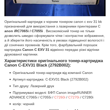
Оригінальний картридж з чорним тонером canon c exv 31 bk
призначений для використання з лазерними принтерами C
anon iRC7065i / C7055i
. Високоякісний тонер не тільки
дозволить швидко сформувати чітке і контрастне зображення,
а й зберегти його насиченість в умовах підвищеної вологості і
дії сонячних променів. Крім того, фарбувальний порошок
картриджа
Canon C EXV 31
відмінно передає різні відтінки
друкованої картинки.
Характеристики оригінального тонер-картриджа
Canon C-EXV31 Black (2792B002):
Оригінальний тонер-картридж від компанії Canon
Артикул картриджа: C-EXV31 Black (2792B002)
Тип друку: Лазерний друк
Підтримувані моделі: БФП Canon imageRUNNER
ADVANCE C7065i / C7055i /
C7260i
/
C7270i
/ C7280i
колір: чорний