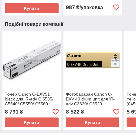
987
₴/упаковка
Купити
Подібні товари компанії
Тонер Canon C-EXV51
Фотобарабан Canon C-
Тон
black для iR-adv C 5535/
EXV 49 drum unit для iR-
Yell
C5540/ C5550/ C5560
adv C3320/ C3520
(045
8 791
8 522
5 6
₴
₴
Купити
Купити