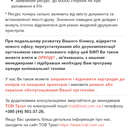
Заявлений ресурс: до 80000 сторінок А4 при
заповненні в 5%
* Ресурс тонера сильно залежить від змісту документа та
встановленої якості друку. Значення наведені для довідки і
можуть істотно відрізнятися для різних моделей друкуючих
пристроїв.
При подальшому розвитку Вашого бізнесу, відкриття
нового офісу, переустаткування або доукомплектації
оргтехнікою свого основного офісу цей БФП Ви також
можете взяти в
ОРЕНДУ
, зв'язавшись з нашими
менеджерами і підібравши необхідну Вам програму
оренди копіювальної техніки
У нас Ви також можете
заправити і відновити картриджі до
копірів та лазерних принтерів
і замовити
ремонт або
сервісне обслуговування Вашої оргтехніки
.
За додатковими консультаціями звертайтеся до менеджерів
ТОВ Тріал
по електронній пошті
trial@trial.com.ua
і телефону
+380 (44) 501-37-26.
Якщо Вас цікавить більш детальна інформація про нас,
заходите на сайт ТОВ Тріал
https://www.trial.com.ua/