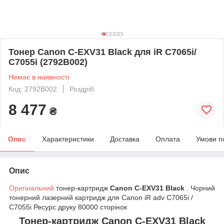
Тонер Canon C-EXV31 Black для iR C7065i/
C7055i (2792B002)
Немає в наявності
Код: 2792B002
Роздріб
8 477
₴
Опис
Характеристики
Доставка
Оплата
Умови п
Опис
Оригінальний
тонер-картридж
Canon C-EXV31 Black
. Чорний
тонерний лазерний картридж для Canon iR adv C7065i /
C7055i Ресурс друку 80000 сторінок
Тонер-картридж Canon C-EXV31 Black