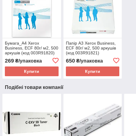
Бумага_A4 Xerox
Папір A3 Xerox Business,
Business, ECF 80г/ м2, 500
ECF 80г/ м2, 500 аркушів
аркушів (код 003R91820)
(код 003R91821)
269
650
₴/упаковка
₴/упаковка
Купити
Купити
Подібні товари компанії