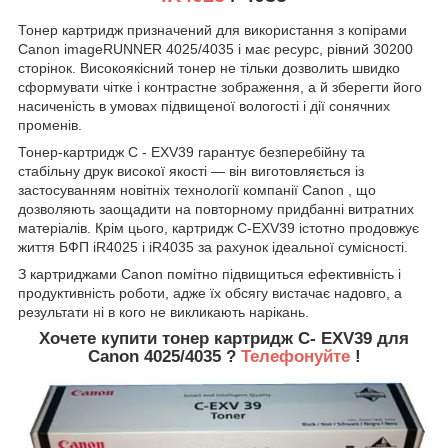
Тонер картридж призначений для використання з копірами
Canon imageRUNNER 4025/4035
і має ресурс, рівний 30200
сторінок. Високоякісний тонер не тільки дозволить швидко
сформувати чітке і контрастне зображення, а й зберегти його
насиченість в умовах підвищеної вологості і дії сонячних
променів.
Тонер-картридж
C -
EXV39
гарантує безперебійну та
стабільну друк високої якості — він виготовляється із
застосуванням новітніх технології компанії
Canon
, що
дозволяють заощадити на повторному придбанні витратних
матеріалів. Крім цього, картридж C-EXV39
істотно продовжує
життя БФП
iR4025 і iR4035
за рахунок ідеальної сумісності.
З картриджами
Canon
помітно підвищиться ефективність і
продуктивність роботи, адже їх обсягу вистачає надовго, а
результати ні в кого не викликають нарікань.
Хочете купити тонер картридж C-
EXV39
для
Canon 4025/4035
?
Телефонуйте
!