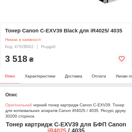
Тонер Canon C-EXV39 Black для iR4025/ 4035
Немає в наявності
Код: 4792B002
Роздріб
3 518
₴
Опис
Характеристики
Доставка
Оплата
Умови п
Опис
Оригінальний
чорний тонер картридж Canon C-EXV39. Тонер
для копіювальних апаратів Canon iR4025 / 4035. Ресурс друку
30200 сторінок.
Тонер картридж C-EXV39 для БФП
Canon
iR4025
/ 4035