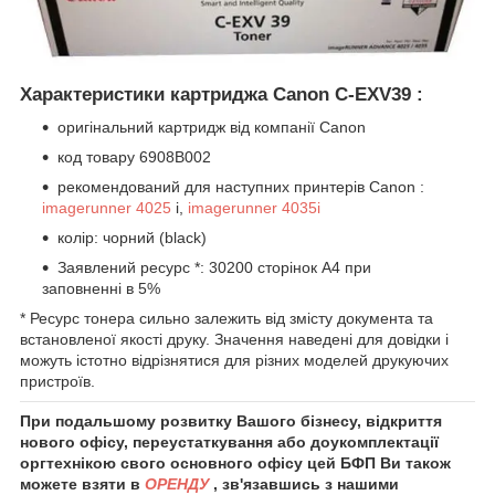
Характеристики картриджа
Canon C-EXV39
:
оригінальний картридж від компанії
Canon
код товару 6908B002
рекомендований для наступних принтерів
Canon
:
imagerunner 4025
i,
imagerunner 4035i
колір: чорний (black)
Заявлений ресурс *: 30200 сторінок А4 при
заповненні в 5%
* Ресурс тонера сильно залежить від змісту документа та
встановленої якості друку. Значення наведені для довідки і
можуть істотно відрізнятися для різних моделей друкуючих
пристроїв.
При подальшому розвитку Вашого бізнесу, відкриття
нового офісу, переустаткування або доукомплектації
оргтехнікою свого основного офісу цей БФП Ви також
можете взяти в
ОРЕНДУ
, зв'язавшись з нашими