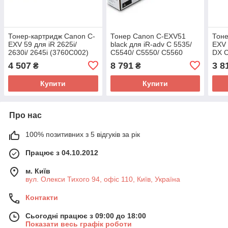
Тонер-картридж Canon C-
Тонер Canon C-EXV51
Тоне
EXV 59 для iR 2625i/
black для iR-adv C 5535/
EXV 
2630i/ 2645i (3760C002)
C5540/ C5550/ C5560
DX C
C393
4 507
8 791
3 8
₴
₴
Купити
Купити
Про нас
100% позитивних з 5 відгуків за рік
Працює з 04.10.2012
м. Київ
вул. Олекси Тихого 94, офіс 110, Київ, Україна
Контакти
Сьогодні працює з 09:00 до 18:00
Показати весь графік роботи