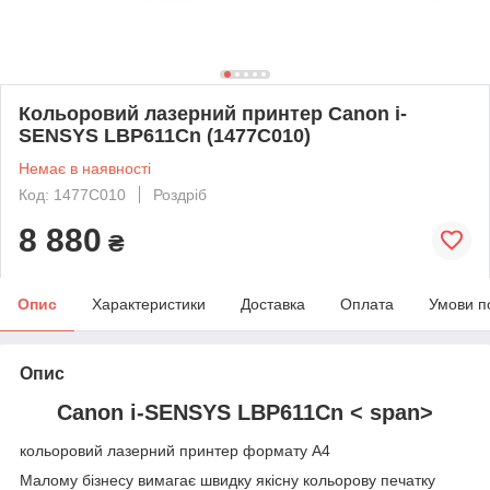
Кольоровий лазерний принтер Canon i-
SENSYS LBP611Cn (1477C010)
Немає в наявності
Код: 1477C010
Роздріб
8 880
₴
Опис
Характеристики
Доставка
Оплата
Умови п
Опис
Canon i-SENSYS
LBP611Cn
< span>
кольоровий лазерний принтер
формату A4
Малому бізнесу вимагає швидку якісну кольорову печатку