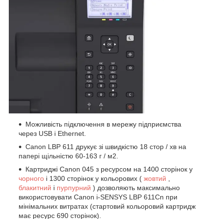
Можливість підключення в мережу підприємства
через USB і Ethernet.
Canon LBP 611 друкує зі швидкістю 18 стор / хв на
папері щільністю 60-163 г / м2.
Картриджі Canon 045 з ресурсом на 1400 сторінок у
чорного
і 1300 сторінок у кольорових (
жовтий
,
блакитний
і
пурпурний
) дозволяють максимально
використовувати Canon i-SENSYS LBP 611Cn при
мінімальних витратах (стартовий кольоровий картридж
має ресурс 690 сторінок).