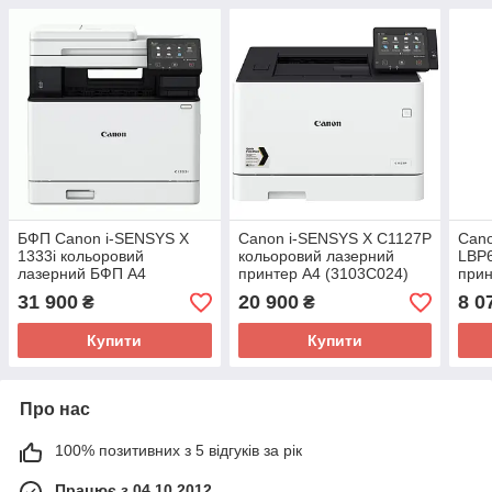
БФП Canon i-SENSYS X
Canon i-SENSYS X C1127P
Can
1333i кольоровий
кольоровий лазерний
LBP6
лазерний БФП А4
принтер A4 (3103C024)
прин
(5455C002AA)
31 900
20 900
8 0
₴
₴
Купити
Купити
Про нас
100% позитивних з 5 відгуків за рік
Працює з 04.10.2012