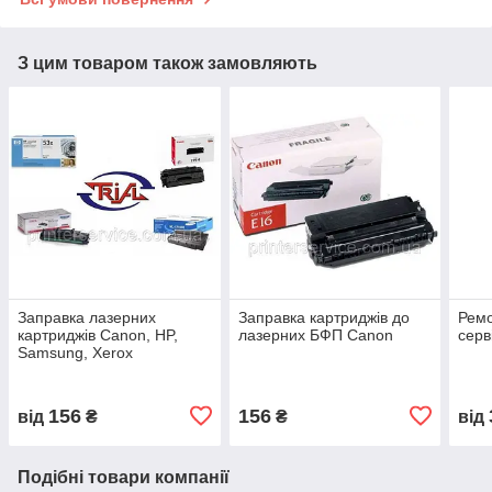
З цим товаром також замовляють
Заправка лазерних
Заправка картриджів до
Ремо
картриджів Canon, HP,
лазерних БФП Canon
серв
Samsung, Xerox
156
156
від
₴
₴
від
Подібні товари компанії