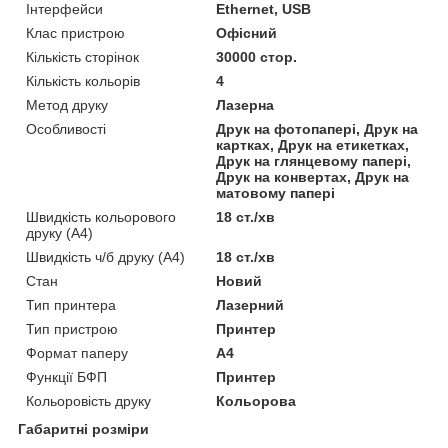
Інтерфейси
Ethernet, USB
Клас пристрою
Офісний
Кількість сторінок
30000 стор.
Кількість кольорів
4
Метод друку
Лазерна
Особливості
Друк на фотопапері, Друк на
картках, Друк на етикетках,
Друк на глянцевому папері,
Друк на конвертах, Друк на
матовому папері
Швидкість кольорового
18 ст./хв
друку (A4)
Швидкість ч/б друку (A4)
18 ст./хв
Стан
Новий
Тип принтера
Лазерний
Тип пристрою
Принтер
Формат паперу
А4
Функції БФП
Принтер
Кольоровість друку
Кольорова
Габаритні розміри