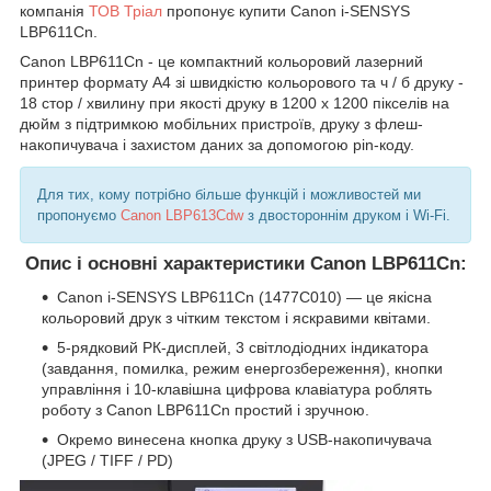
компанія
ТОВ Тріал
пропонує купити Canon i-SENSYS
LBP611Cn.
Canon LBP611Cn - це компактний кольоровий лазерний
принтер формату А4 зі швидкістю кольорового та ч / б друку -
18 стор / хвилину при якості друку в 1200 x 1200 пікселів на
дюйм з підтримкою мобільних пристроїв, друку з флеш-
накопичувача і захистом даних за допомогою pin-коду.
Для тих, кому потрібно більше функцій і можливостей ми
пропонуємо
Canon LBP613Cdw
з двостороннім друком і Wi-Fi.
Опис і основні характеристики Canon LBP611Cn:
Canon i-SENSYS LBP611Cn (1477C010) — це якісна
кольоровий друк з чітким текстом і яскравими квітами.
5-рядковий РК-дисплей, 3 світлодіодних індикатора
(завдання, помилка, режим енергозбереження), кнопки
управління і 10-клавішна цифрова клавіатура роблять
роботу з Canon LBP611Cn простий і зручною.
Окремо винесена кнопка друку з USB-накопичувача
(JPEG / TIFF / PD)