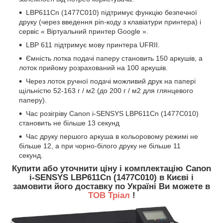
LBP611Cn (1477C010) підтримує функцію безпечної
друку (через введення pin-коду з клавіатури принтера) і
сервіс « Віртуальний принтер Google ».
LBP 611 підтримує мову принтера UFRII.
Ємність лотка подачі паперу становить 150 аркушів, а
лоток прийому розрахований на 100 аркушів.
Через лоток ручної подачі можливий друк на папері
щільністю 52-163 г / м2 (до 200 г / м2 для глянцевого
паперу).
Час розігріву Canon i-SENSYS LBP611Cn (1477C010)
становить не більше 13 секунд
Час друку першого аркуша в кольоровому режимі не
більше 12, а при чорно-білого друку не більше 11
секунд.
Купити або уточнити ціну і комплектацію Canon
i-SENSYS LBP611Cn (1477C010) в Києві і
замовити його доставку по Україні Ви можете в
ТОВ Тріал
!