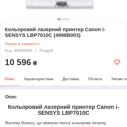
Кольоровий лазерний принтер Canon i-
SENSYS LBP7010C (4896B003)
Немає в наявності
Код: 4896B003
Роздріб
10 596
₴
Опис
Характеристики
Доставка
Оплата
Умови п
Опис
Кольоровий лазерний принтер
Canon i-
SENSYS
LBP7010C
Малому бізнесу, що вимагає якісну кольорову печатку,