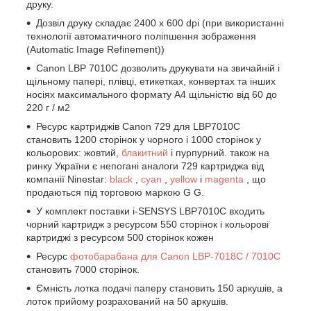
друку.
Дозвіл друку складає 2400 x 600 dpi (при використанні
технології автоматичного поліпшення зображення
(Automatic Image Refinement))
Canon LBP 7010C дозволить друкувати на звичайній і
щільному папері, плівці, етикетках, конвертах та інших
носіях максимального формату А4 щільністю від 60 до
220 г / м2
Ресурс картриджів Canon 729 для LBP7010C
становить 1200 сторінок у чорного і 1000 сторінок у
кольорових: жовтий,
блакитний
і пурпурний. також на
ринку України є непогані аналоги 729 картриджа від
компанії Ninestar:
black
,
cyan
,
yellow
і
magenta
, що
продаються під торговою маркою G G.
У комплект поставки i-SENSYS LBP7010C входить
чорний картридж з ресурсом 550 сторінок і кольорові
картриджі з ресурсом 500 сторінок кожен
Ресурс
фотобарабана для Canon LBP-7018C / 7010C
становить 7000 сторінок.
Ємність лотка подачі паперу становить 150 аркушів, а
лоток прийому розрахований на 50 аркушів.