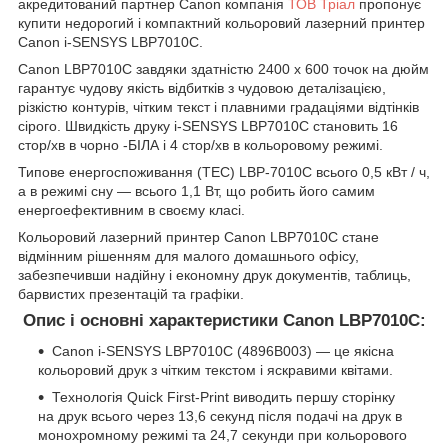
акредитований партнер Canon компанія
ТОВ Тріал
пропонує
купити недорогий і компактний кольоровий лазерний принтер
Canon i-SENSYS LBP7010C.
Canon LBP7010C завдяки здатністю 2400 х 600 точок на дюйм
гарантує чудову якість відбитків з чудовою деталізацією,
різкістю контурів, чітким текст і плавними градаціями відтінків
сірого. Швидкість друку i-SENSYS LBP7010C становить 16
стор/хв в чорно -БІЛА і 4 стор/хв в кольоровому режимі.
Типове енергоспоживання (TEC) LBP-7010C всього 0,5 кВт / ч,
а в режимі сну — всього 1,1 Вт, що робить його самим
енергоефективним в своєму класі.
Кольоровий лазерний принтер Canon LBP7010C стане
відмінним рішенням для малого домашнього офісу,
забезпечивши надійну і економну друк документів, таблиць,
барвистих презентацій та графіки.
Опис і основні характеристики Canon LBP7010C:
Canon i-SENSYS LBP7010C (4896B003) — це якісна
кольоровий друк з чітким текстом і яскравими квітами.
Технологія Quick First-Print виводить першу сторінку
на друк всього через 13,6 секунд після подачі на друк в
монохромному режимі та 24,7 секунди при кольорового