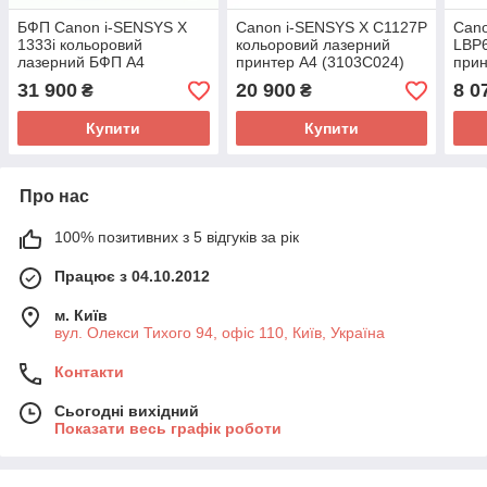
БФП Canon i-SENSYS X
Canon i-SENSYS X C1127P
Can
1333i кольоровий
кольоровий лазерний
LBP6
лазерний БФП А4
принтер A4 (3103C024)
прин
(5455C002AA)
31 900
20 900
8 0
₴
₴
Купити
Купити
Про нас
100% позитивних з 5 відгуків за рік
Працює з 04.10.2012
м. Київ
вул. Олекси Тихого 94, офіс 110, Київ, Україна
Контакти
Сьогодні вихідний
Показати весь графік роботи