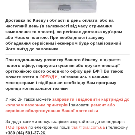
Доставка по Києву і області в день оплати, або на
наступний день (в залежності від часу отримання
замовлення та оплати), по регіонах доставка кур'єром
або Новою поштою. При необхідності запуску
обладнання сервісним інженером буде організований
його виїзд до замовника.
При подальшому розвитку Вашого бізнесу, відкриття
нового офісу, переустаткування або доукомплектації
оргтехнікою свого основного офісу цей БФП Ви також
можете взяти в
ОРЕНДУ
, зв'язавшись з нашими
менеджерами і підібравши необхідну Вам програму
оренди копіювальної техніки
У нас Ви також можете
заправити і відновити картриджі до
копирам лазерним принтерів
і замовити
ремонт або
сервісне обслуговування Вашої оргтехніки
.
За додатковими консультаціями звертайтеся до менеджерів
ТОВ Тріал
по електронній пошті
trial@trial.com.ua
і телефону
+380 (44) 501-37-26.