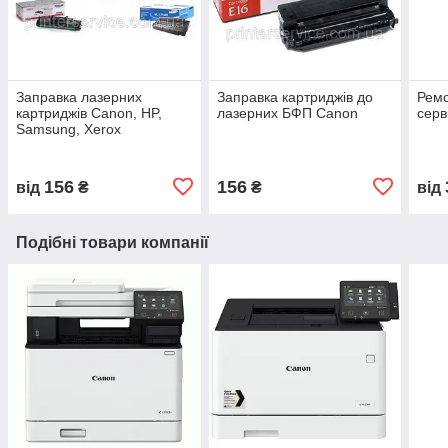
Заправка лазерних
Заправка картриджів до
Ремо
картриджів Canon, HP,
лазерних БФП Canon
серв
Samsung, Xerox
156
156
від
₴
₴
від
Подібні товари компанії