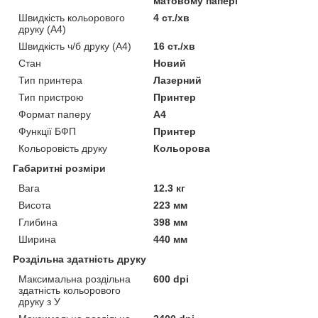
матовому папері
Швидкість кольорового
4 ст./хв
друку (A4)
Швидкість ч/б друку (A4)
16 ст./хв
Стан
Новий
Тип принтера
Лазерний
Тип пристрою
Принтер
Формат паперу
А4
Функції БФП
Принтер
Кольоровість друку
Кольорова
Габаритні розміри
Вага
12.3 кг
Висота
223 мм
Глибина
398 мм
Ширина
440 мм
Роздільна здатність друку
Максимальна роздільна
600 dpi
здатність кольорового
друку з У